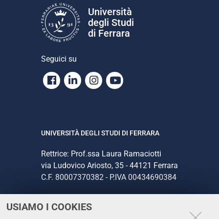
Università
degli Studi
di Ferrara
Seguici su
Facebook
Linkedin
Instagram
Youtube
UNIVERSITÀ DEGLI STUDI DI FERRARA
Rettrice: Prof.ssa Laura Ramaciotti
via Ludovico Ariosto, 35 - 44121 Ferrara
C.F. 80007370382 - P.IVA 00434690384
USIAMO I COOKIES
CONTATTI