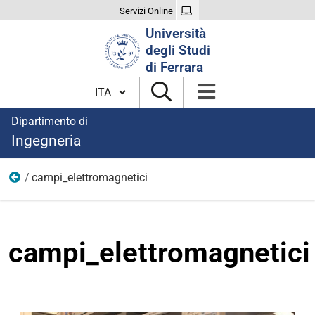
Servizi Online
Cerca
Università
nel
degli Studi
sito
di Ferrara
Cambia lingua
Dipartimento di
Ingegneria
campi_elettromagnetici
Immagini aree di ricerca
campi_elettromagnetici