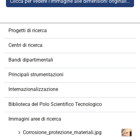
Clicca per vedere l'immagine alle dimensioni originali…
N
Progetti di ricerca
a
v
Centri di ricerca
i
g
Bandi dipartimentali
a
z
Principali strumentazioni
i
o
Internazionalizzazione
n
e
Biblioteca del Polo Scientifico Tecnologico
Immagini aree di ricerca
Corrosione_protezione_materiali.jpg