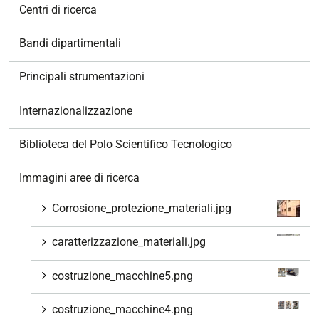
v
Centri di ricerca
i
g
Bandi dipartimentali
a
z
Principali strumentazioni
i
o
Internazionalizzazione
n
e
Biblioteca del Polo Scientifico Tecnologico
Immagini aree di ricerca
Corrosione_protezione_materiali.jpg
caratterizzazione_materiali.jpg
costruzione_macchine5.png
costruzione_macchine4.png