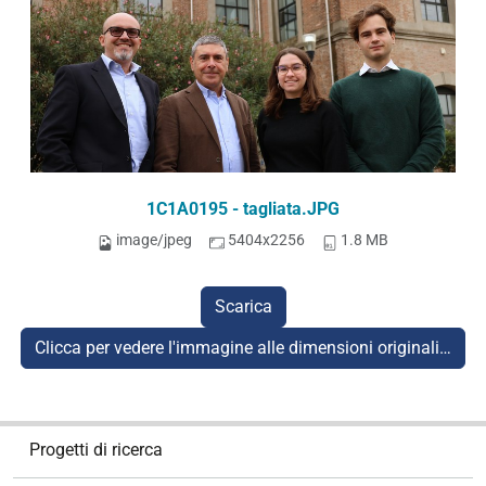
1C1A0195 - tagliata.JPG
image/jpeg
5404x2256
1.8 MB
Scarica
Clicca per vedere l'immagine alle dimensioni originali…
N
Progetti di ricerca
a