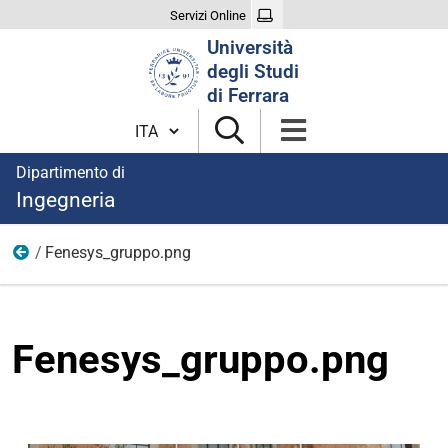
Servizi Online
Cerca
Università
nel
degli Studi
sito
di Ferrara
Cambia lingua
Dipartimento di
Ingegneria
Fenesys_gruppo.png
Immagini aree di ricerca
Fenesys_gruppo.png