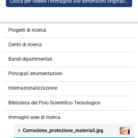
Clicca per vedere l'immagine alle dimensioni originali…
N
Progetti di ricerca
a
v
Centri di ricerca
i
g
Bandi dipartimentali
a
z
Principali strumentazioni
i
o
Internazionalizzazione
n
e
Biblioteca del Polo Scientifico Tecnologico
Immagini aree di ricerca
Corrosione_protezione_materiali.jpg