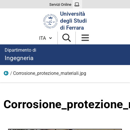
Servizi Online
Cerca
Università
nel
degli Studi
sito
di Ferrara
Cambia lingua
Dipartimento di
Ingegneria
Corrosione_protezione_materiali.jpg
Immagini aree di ricerca
Corrosione_protezione_m