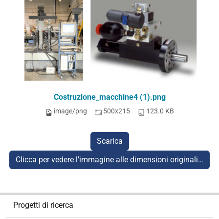
Costruzione_macchine4 (1).png
image/png
500x215
123.0 KB
Scarica
Clicca per vedere l'immagine alle dimensioni originali…
N
Progetti di ricerca
a