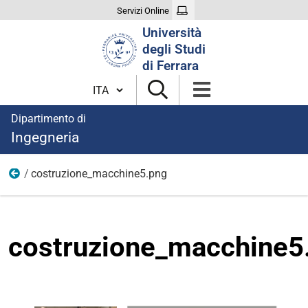
Servizi Online
Cerca
Università
nel
degli Studi
sito
di Ferrara
Cambia lingua
Dipartimento di
Ingegneria
costruzione_macchine5.png
Immagini aree di ricerca
costruzione_macchine5