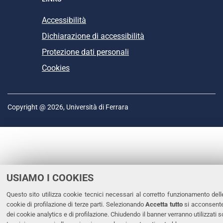
Accessibilità
Dichiarazione di accessibilità
Protezione dati personali
Cookies
Copyright @ 2026, Università di Ferrara
USIAMO I COOKIES
Questo sito utilizza cookie tecnici necessari al corretto funzionamento dell
cookie di profilazione di terze parti. Selezionando
Accetta tutto
si acconsente 
dei cookie analytics e di profilazione. Chiudendo il banner verranno utilizzati s