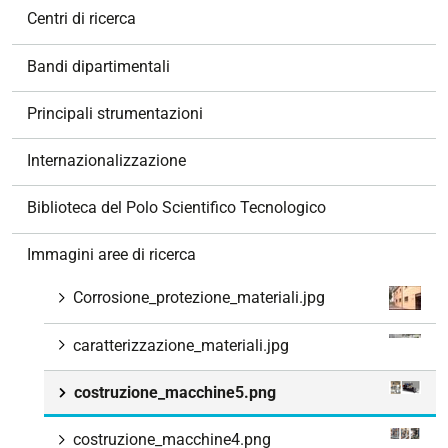
v
Centri di ricerca
i
g
Bandi dipartimentali
a
z
Principali strumentazioni
i
o
Internazionalizzazione
n
e
Biblioteca del Polo Scientifico Tecnologico
Immagini aree di ricerca
Corrosione_protezione_materiali.jpg
caratterizzazione_materiali.jpg
costruzione_macchine5.png
costruzione_macchine4.png