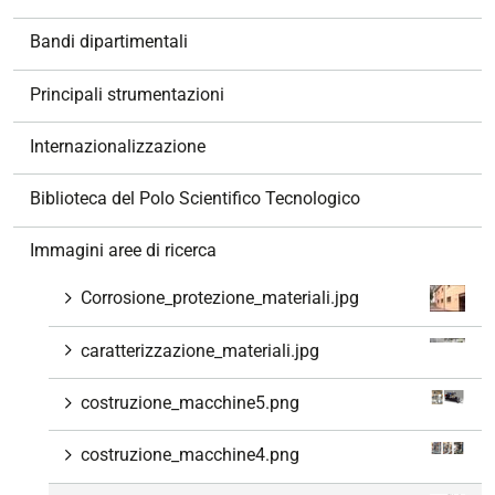
i
g
Bandi dipartimentali
a
z
Principali strumentazioni
i
o
Internazionalizzazione
n
e
Biblioteca del Polo Scientifico Tecnologico
Immagini aree di ricerca
Corrosione_protezione_materiali.jpg
caratterizzazione_materiali.jpg
costruzione_macchine5.png
costruzione_macchine4.png