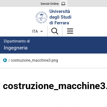
Servizi Online
Cerca
Università
nel
degli Studi
sito
di Ferrara
Cambia lingua
Dipartimento di
Ingegneria
costruzione_macchine3.png
Immagini aree di ricerca
costruzione_macchine3