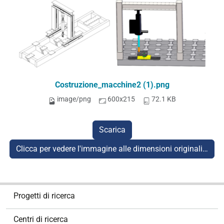
Costruzione_macchine2 (1).png
image/png
600x215
72.1 KB
Scarica
Clicca per vedere l'immagine alle dimensioni originali…
N
Progetti di ricerca
a
v
Centri di ricerca