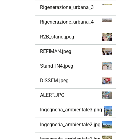
i
Rigenerazione_urbana_3
o
n
Rigenerazione_urbana_4
e
R2B_stand.jpeg
REFIMAN.jpeg
Stand_IN4.jpeg
DISSEM.jpeg
ALERT.JPG
Ingegneria_ambientale3.png
Ingegneria_ambientale2.jpg