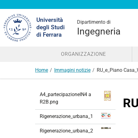
Cerca
Università
nel
Dipartimento di
degli Studi
sito
Ingegneria
di Ferrara
ORGANIZZAZIONE
Home
Immagini notizie
RU_e_Piano Casa_W
N
A4_partecipazioneIN4 a
a
RU
R2B.png
v
i
Rigenerazione_urbana_1
g
a
Rigenerazione_urbana_2
z