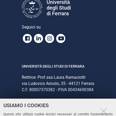
Università
degli Studi
di Ferrara
Seguici su
Facebook
Linkedin
Instagram
Youtube
UNIVERSITÀ DEGLI STUDI DI FERRARA
Rettrice: Prof.ssa Laura Ramaciotti
via Ludovico Ariosto, 35 - 44121 Ferrara
C.F. 80007370382 - P.IVA 00434690384
USIAMO I COOKIES
CONTATTI
Questo sito utilizza cookie tecnici necessari al corretto funzionamento