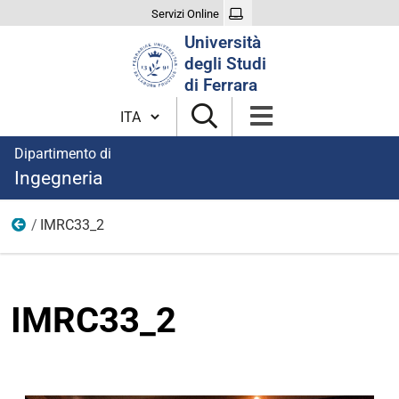
Servizi Online
Cerca
Università
nel
degli Studi
sito
di Ferrara
Cambia lingua
Dipartimento di
Ingegneria
IMRC33_2
Immagini notizie
IMRC33_2