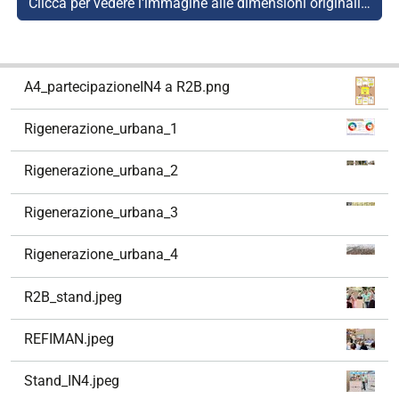
Clicca per vedere l'immagine alle dimensioni originali…
N
A4_partecipazioneIN4 a R2B.png
a
v
Rigenerazione_urbana_1
i
g
Rigenerazione_urbana_2
a
z
Rigenerazione_urbana_3
i
o
Rigenerazione_urbana_4
n
e
R2B_stand.jpeg
REFIMAN.jpeg
Stand_IN4.jpeg