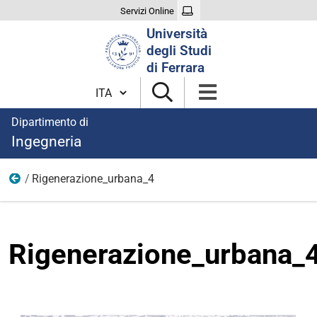
Servizi Online
Cerca
Università
nel
degli Studi
sito
di Ferrara
Cambia lingua
Dipartimento di
Ingegneria
Rigenerazione_urbana_4
Immagini notizie
Rigenerazione_urbana_