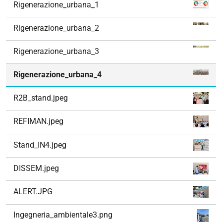
Rigenerazione_urbana_1
i
g
Rigenerazione_urbana_2
a
z
Rigenerazione_urbana_3
i
o
Rigenerazione_urbana_4
n
e
R2B_stand.jpeg
REFIMAN.jpeg
Stand_IN4.jpeg
DISSEM.jpeg
ALERT.JPG
Ingegneria_ambientale3.png