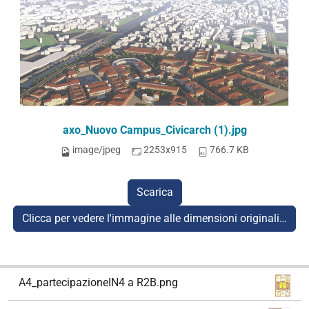
axo_Nuovo Campus_Civicarch (1).jpg
image/jpeg
2253x915
766.7 KB
Scarica
Clicca per vedere l'immagine alle dimensioni originali…
N
A4_partecipazioneIN4 a R2B.png
a
v