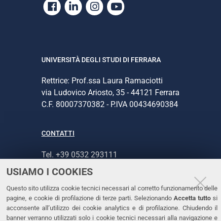
Facebook
Linkedin
Instagram
Youtube
UNIVERSITÀ DEGLI STUDI DI FERRARA
Rettrice: Prof.ssa Laura Ramaciotti
via Ludovico Ariosto, 35 - 44121 Ferrara
C.F. 80007370382 - P.IVA 00434690384
CONTATTI
Tel. +39 0532 293111
Fax. +39 0532 293031
USIAMO I COOKIES
PEC
Questo sito utilizza cookie tecnici necessari al corretto funzionamento delle
pagine, e cookie di profilazione di terze parti. Selezionando
Accetta tutto
si
LINKS
acconsente all’utilizzo dei cookie analytics e di profilazione. Chiudendo il
banner verranno utilizzati solo i cookie tecnici necessari alla navigazione e