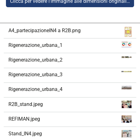
Clicca per vedere l'immagine alle dimensioni originali…
N
A4_partecipazioneIN4 a R2B.png
a
v
Rigenerazione_urbana_1
i
g
Rigenerazione_urbana_2
a
z
Rigenerazione_urbana_3
i
o
Rigenerazione_urbana_4
n
e
R2B_stand.jpeg
REFIMAN.jpeg
Stand_IN4.jpeg