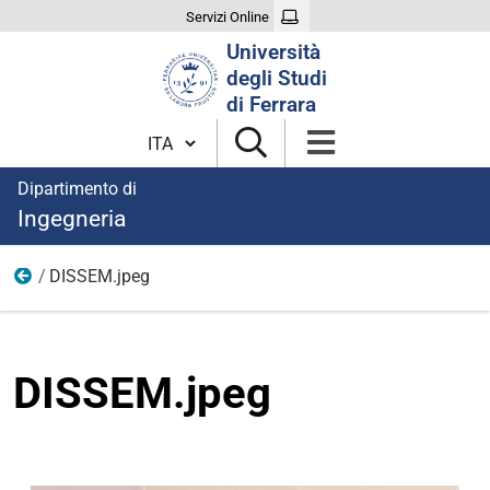
Servizi Online
Cerca
Università
nel
degli Studi
sito
di Ferrara
Cambia lingua
Dipartimento di
Ingegneria
DISSEM.jpeg
Immagini notizie
DISSEM.jpeg