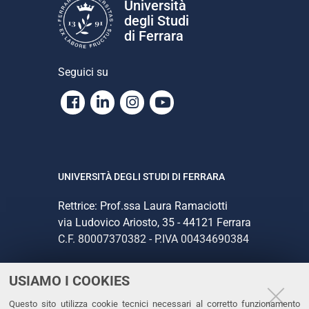
Università
degli Studi
di Ferrara
Seguici su
Facebook
Linkedin
Instagram
Youtube
UNIVERSITÀ DEGLI STUDI DI FERRARA
Rettrice: Prof.ssa Laura Ramaciotti
via Ludovico Ariosto, 35 - 44121 Ferrara
C.F. 80007370382 - P.IVA 00434690384
USIAMO I COOKIES
CONTATTI
Questo sito utilizza cookie tecnici necessari al corretto funzionamento