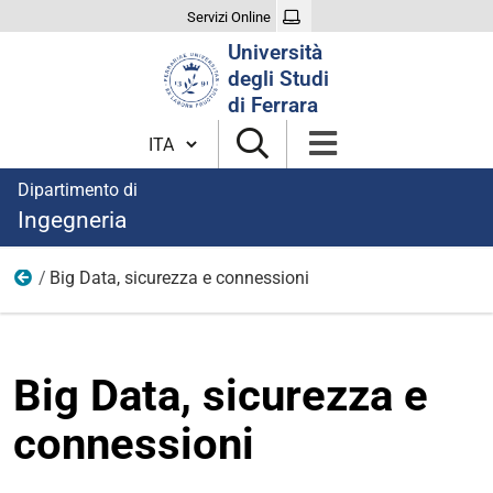
Servizi Online
Cerca
Università
nel
degli Studi
sito
di Ferrara
Cambia lingua
Dipartimento di
Ingegneria
Big Data, sicurezza e connessioni
Seminari per le scuole superiori
Big Data, sicurezza e
connessioni