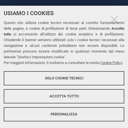
USIAMO I COOKIES
CONTATTI
Questo sito utilizza cookie tecnici necessari al corretto funzionamento
Tel. +39 0532 293111
delle pagine, e cookie di profilazione di terze parti. Selezionando
Accetta
Fax. +39 0532 293031
tutto
si acconsente all’utilizzo dei cookie analytics e di profilazione.
PEC
Chiudendo il banner verranno utilizzati solo i cookie tecnici necessari alla
navigazione e alcuni contenuti potrebbero non essere disponibili. Le
preferenze possono essere modificate in qualsiasi momento dal menu
LINKS
laterale "Gestisci impostazioni cookie".
Per maggiori informazioni, ti invitiamo a consultare la nostra
Cookie Policy
.
Accessibilità
Dichiarazione di accessibilità
SOLO COOKIE TECNICI
Protezione dati personali
Cookies
ACCETTA TUTTO
PERSONALIZZA
Copyright @ 2026, Università di Ferrara