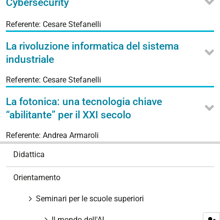
Cybersecurity
Referente: Cesare Stefanelli
La rivoluzione informatica del sistema
industriale
Referente: Cesare Stefanelli
La fotonica: una tecnologia chiave
“abilitante” per il XXI secolo
Referente: Andrea Armaroli
N
Didattica
a
v
Orientamento
i
g
Seminari per le scuole superiori
a
z
Il mondo dell'AI