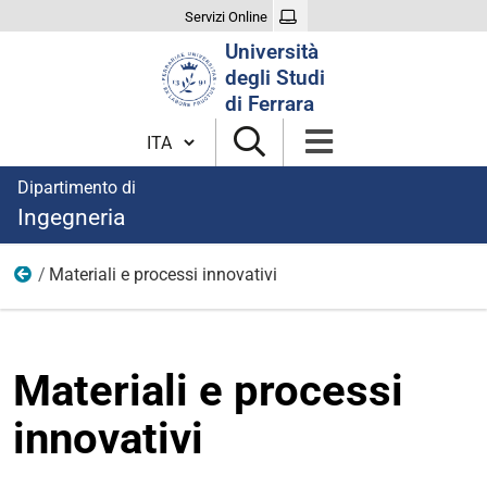
Servizi Online
Cerca
Università
nel
degli Studi
sito
di Ferrara
Cambia lingua
Dipartimento di
Ingegneria
Materiali e processi innovativi
Seminari per le scuole superiori
Materiali e processi
innovativi