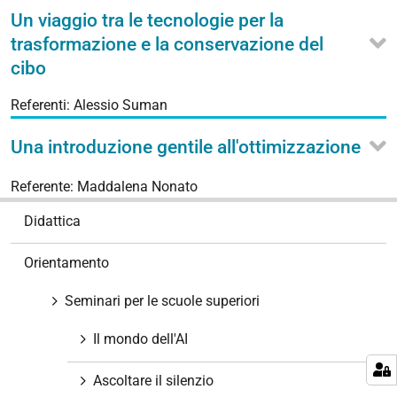
Un viaggio tra le tecnologie per la
trasformazione e la conservazione del
cibo
Referenti: Alessio Suman
Una introduzione gentile all'ottimizzazione
Referente: Maddalena Nonato
N
Didattica
a
v
Orientamento
i
g
Seminari per le scuole superiori
a
z
Il mondo dell'AI
i
Ascoltare il silenzio
o