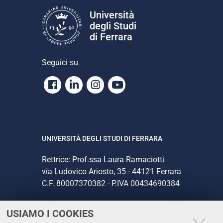
Università
degli Studi
di Ferrara
Seguici su
Facebook
Linkedin
Instagram
Youtube
UNIVERSITÀ DEGLI STUDI DI FERRARA
Rettrice: Prof.ssa Laura Ramaciotti
via Ludovico Ariosto, 35 - 44121 Ferrara
C.F. 80007370382 - P.IVA 00434690384
USIAMO I COOKIES
CONTATTI