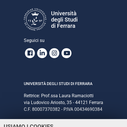
Università
degli Studi
di Ferrara
Seguici su
Facebook
Linkedin
Instagram
Youtube
UNIVERSITÀ DEGLI STUDI DI FERRARA
Rettrice: Prof.ssa Laura Ramaciotti
via Ludovico Ariosto, 35 - 44121 Ferrara
C.F. 80007370382 - P.IVA 00434690384
USIAMO I COOKIES
CONTATTI