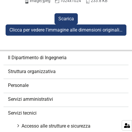
image/jpeg
1024x1024
233.8 KB
Scarica
Clicca per vedere l'immagine alle dimensioni originali…
N
Il Dipartimento di Ingegneria
a
v
Struttura organizzativa
i
g
Personale
a
z
Servizi amministrativi
i
o
Servizi tecnici
n
e
Accesso alle strutture e sicurezza