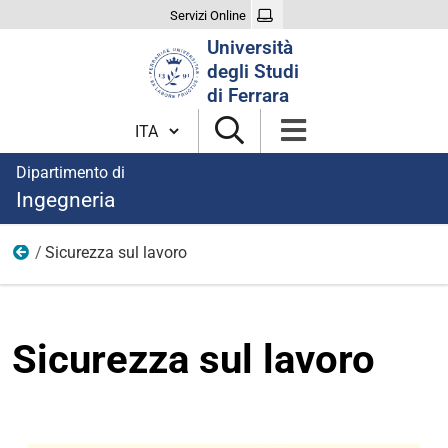
Servizi Online
Cerca
Università
nel
degli Studi
sito
di Ferrara
Cambia lingua
Dipartimento di
Ingegneria
Sicurezza sul lavoro
Immagini
Sicurezza sul lavoro