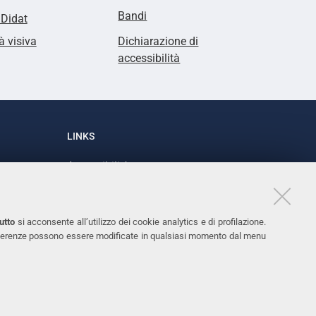
Bandi
lDidat
à visiva
Dichiarazione di
accessibilità
LINKS
Accessibilità
1
Dichiarazione di accessibilità
Protezione dati personali
utto
si acconsente all’utilizzo dei cookie analytics e di profilazione.
Cookies
 preferenze possono essere modificate in qualsiasi momento dal menu