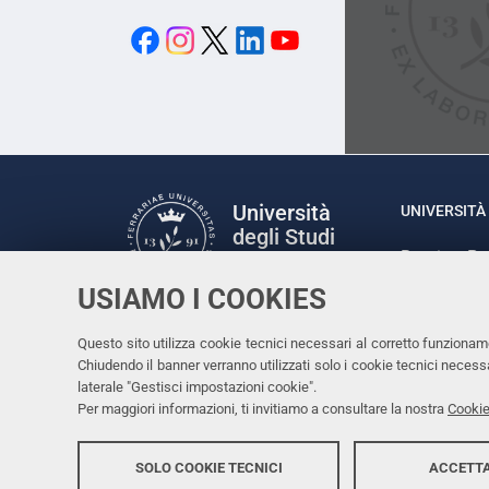
Università
UNIVERSITÀ 
degli Studi
Rettrice: P
di Ferrara
via Ludovic
USIAMO I COOKIES
C.F. 80007
Seguici su
Questo sito utilizza cookie tecnici necessari al corretto funzionam
Facebook
Linkedin
Instagram
Youtube
Chiudendo il banner verranno utilizzati solo i cookie tecnici nece
laterale "Gestisci impostazioni cookie".
Per maggiori informazioni, ti invitiamo a consultare la nostra
Cookie
SOLO COOKIE TECNICI
ACCETTA
Copyright @ 2026, Università di Ferrara