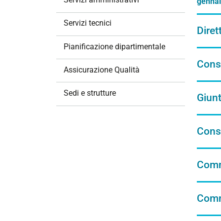
gennai
i
o
Servizi tecnici
Diret
n
e
Pianificazione dipartimentale
Consi
Assicurazione Qualità
Sedi e strutture
Giunt
Consi
Comm
Comm