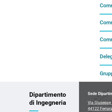
Comm
Comm
Comm
Deleg
Grupp
Dipartimento
Sede Diparti
di Ingegneria
Via Giuseppe 
44122 Ferrar