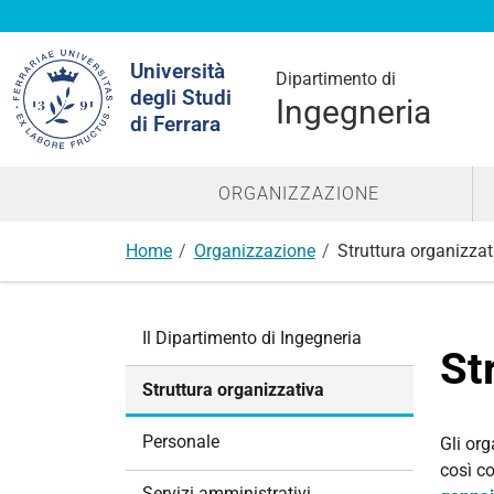
Cerca
Università
nel
Dipartimento di
degli Studi
sito
Ingegneria
di Ferrara
ORGANIZZAZIONE
Home
Organizzazione
Struttura organizzat
N
Il Dipartimento di Ingegneria
a
St
v
Struttura organizzativa
i
g
Personale
Gli org
a
così c
z
Servizi amministrativi