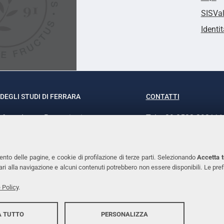
SISVa
Identit
DEGLI STUDI DI FERRARA
CONTATTI
rof.ssa Laura Ramaciotti
Tel. +39 0532 293111
o Ariosto, 35 - 44121 Ferrara
Fax. +39 0532 29303
370382 - P.IVA 00434690384
PEC
ento delle pagine, e cookie di profilazione di terze parti. Selezionando
Accetta t
ssari alla navigazione e alcuni contenuti potrebbero non essere disponibili. Le
 Policy
.
 TUTTO
PERSONALIZZA