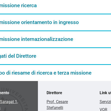
issione ricerca
issione orientamento in ingresso
issione internazionalizzazione
ati del Direttore
o di riesame di ricerca e terza missione
mento
Direttore
Link ut
Saragat 1,
Prof. Cesare
Serviz
a
Stefanelli
VQR