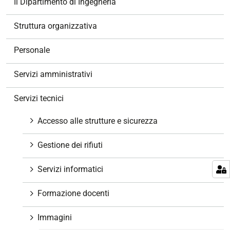
Il Dipartimento di Ingegneria
a
v
Struttura organizzativa
i
g
Personale
a
z
Servizi amministrativi
i
o
Servizi tecnici
n
e
Accesso alle strutture e sicurezza
Gestione dei rifiuti
Servizi informatici
Formazione docenti
Immagini