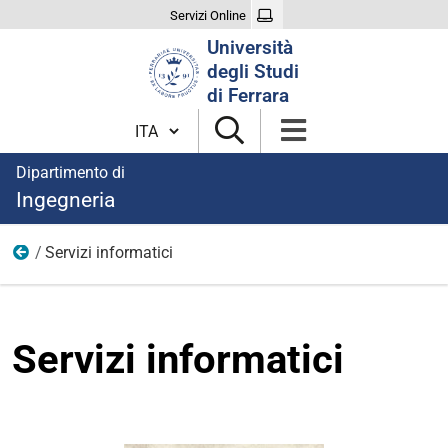
Servizi Online
Cerca
Università
nel
degli Studi
sito
di Ferrara
Cambia lingua
Dipartimento di
Ingegneria
Servizi informatici
Immagini
Servizi informatici