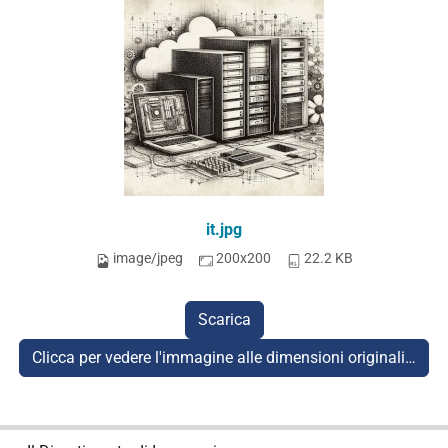
it.jpg
image/jpeg
200x200
22.2 KB
Scarica
Clicca per vedere l'immagine alle dimensioni originali…
N