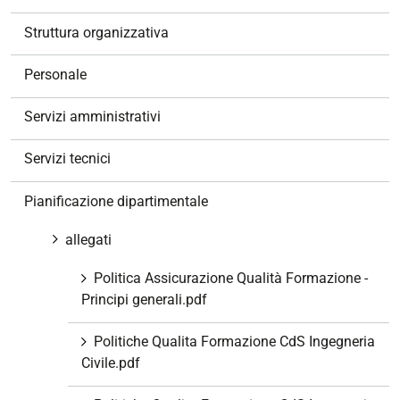
a
v
Struttura organizzativa
i
g
Personale
a
z
Servizi amministrativi
i
o
Servizi tecnici
n
e
Pianificazione dipartimentale
allegati
Politica Assicurazione Qualità Formazione -
Principi generali.pdf
Politiche Qualita Formazione CdS Ingegneria
Civile.pdf