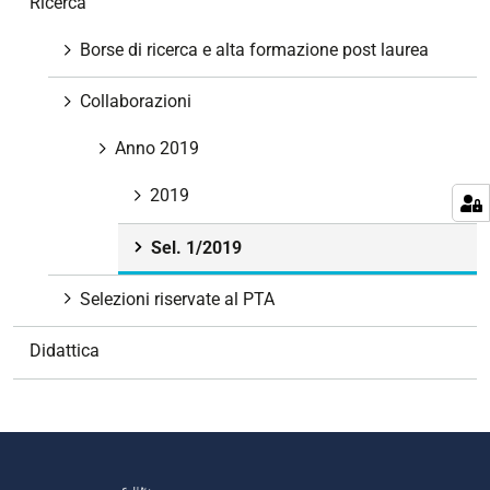
Ricerca
a
v
Borse di ricerca e alta formazione post laurea
i
g
Collaborazioni
a
z
Anno 2019
i
2019
o
n
Sel. 1/2019
e
Selezioni riservate al PTA
Didattica