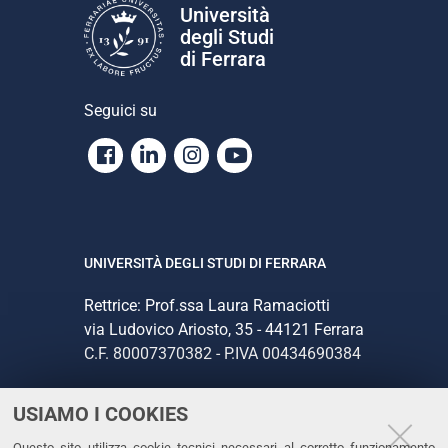
Università
degli Studi
di Ferrara
Seguici su
Facebook
Linkedin
Instagram
Youtube
UNIVERSITÀ DEGLI STUDI DI FERRARA
Rettrice: Prof.ssa Laura Ramaciotti
via Ludovico Ariosto, 35 - 44121 Ferrara
C.F. 80007370382 - P.IVA 00434690384
USIAMO I COOKIES
CONTATTI
Questo sito utilizza cookie tecnici necessari al corretto funzionamento