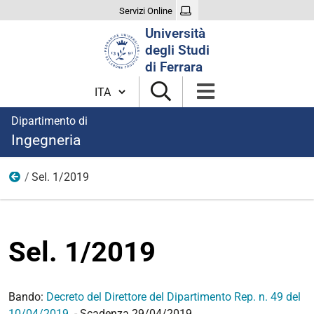
Servizi Online
Cerca
Università
nel
degli Studi
sito
di Ferrara
Cambia lingua
Dipartimento di
Ingegneria
Sel. 1/2019
Anno 2019
Sel. 1/2019
Bando:
Decreto del Direttore del Dipartimento Rep. n. 49 del
10/04/2019
- Scadenza 29/04/2019