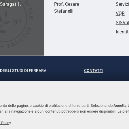
Saragat 1,
Prof. Cesare
Serviz
a
Stefanelli
VQR
SISVa
Identit
DEGLI STUDI DI FERRARA
CONTATTI
rof.ssa Laura Ramaciotti
Tel. +39 0532 293111
o Ariosto, 35 - 44121 Ferrara
Fax. +39 0532 29303
370382 - P.IVA 00434690384
PEC
ento delle pagine, e cookie di profilazione di terze parti. Selezionando
Accetta t
ssari alla navigazione e alcuni contenuti potrebbero non essere disponibili. Le
 Policy
.