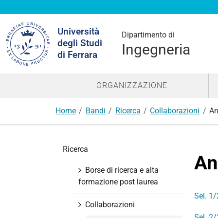
Cerca
Università
nel
Dipartimento di
degli Studi
sito
Ingegneria
di Ferrara
ORGANIZZAZIONE
Home
Bandi
Ricerca
Collaborazioni
An
N
Ricerca
a
An
v
Borse di ricerca e alta
i
formazione post laurea
g
Sel. 1
a
Collaborazioni
z
Sel. 2