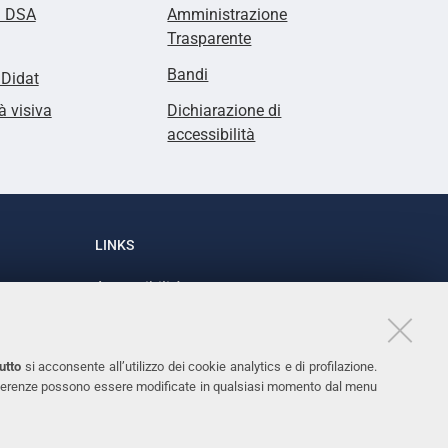
i DSA
Amministrazione
Trasparente
Bandi
lDidat
à visiva
Dichiarazione di
accessibilità
LINKS
Accessibilità
1
Dichiarazione di accessibilità
Protezione dati personali
utto
si acconsente all’utilizzo dei cookie analytics e di profilazione.
Cookies
 preferenze possono essere modificate in qualsiasi momento dal menu