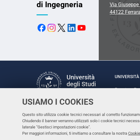
di Ingegneria
Via Giuseppe 
44122 Ferrar
Università
UNIVERSITÀ 
degli Studi
Rettrice: P
di Ferrara
via Ludovic
USIAMO I COOKIES
C.F. 80007
Seguici su
Questo sito utilizza cookie tecnici necessari al corretto funzionam
Facebook
Linkedin
Instagram
Youtube
Chiudendo il banner verranno utilizzati solo i cookie tecnici nece
laterale "Gestisci impostazioni cookie".
Per maggiori informazioni, ti invitiamo a consultare la nostra
Cookie