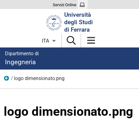
Servizi Online
Cerca
Università
nel
degli Studi
sito
di Ferrara
Cambia lingua
Dipartimento di
Ingegneria
logo dimensionato.png
Immagini Gold Partnership
logo dimensionato.png