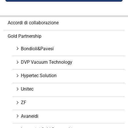
N
Accordi di collaborazione
a
v
Gold Partnership
i
g
Bondioli&Pavesi
a
z
DVP Vacuum Technology
i
o
Hypertec Solution
n
e
Unitec
ZF
Avaneidi