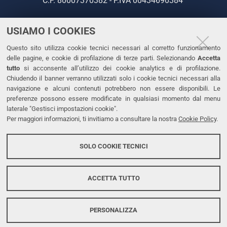
C.F. 80007370382 - P.IVA 00434690384
USIAMO I COOKIES
CONTATTI
Questo sito utilizza cookie tecnici necessari al corretto funzionamento
Tel. +39 0532 293111
delle pagine, e cookie di profilazione di terze parti. Selezionando
Accetta
Fax. +39 0532 293031
tutto
si acconsente all’utilizzo dei cookie analytics e di profilazione.
PEC
Chiudendo il banner verranno utilizzati solo i cookie tecnici necessari alla
navigazione e alcuni contenuti potrebbero non essere disponibili. Le
preferenze possono essere modificate in qualsiasi momento dal menu
LINKS
laterale "Gestisci impostazioni cookie".
Per maggiori informazioni, ti invitiamo a consultare la nostra
Cookie Policy
.
Accessibilità
Dichiarazione di accessibilità
SOLO COOKIE TECNICI
Protezione dati personali
Cookies
ACCETTA TUTTO
PERSONALIZZA
Copyright @ 2026, Università di Ferrara