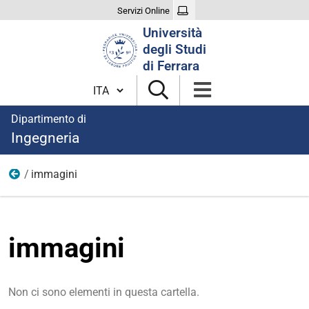
Servizi Online
Cerca
Università
nel
degli Studi
sito
di Ferrara
Cambia lingua
Dipartimento di
Ingegneria
immagini
Corrosione e protezione dei materiali
immagini
Non ci sono elementi in questa cartella.