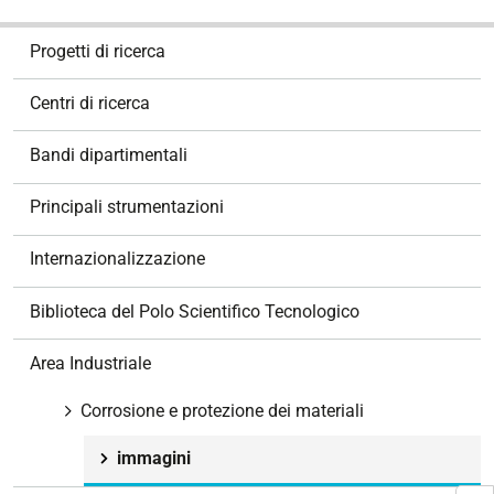
N
Progetti di ricerca
a
v
Centri di ricerca
i
g
Bandi dipartimentali
a
z
Principali strumentazioni
i
o
Internazionalizzazione
n
e
Biblioteca del Polo Scientifico Tecnologico
Area Industriale
Corrosione e protezione dei materiali
immagini