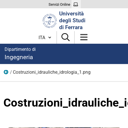
Servizi Online
Cerca
Università
nel
degli Studi
sito
di Ferrara
Cambia lingua
Dipartimento di
Ingegneria
Costruzioni_idrauliche_idrologia_1.png
immagini
Costruzioni_idrauliche_