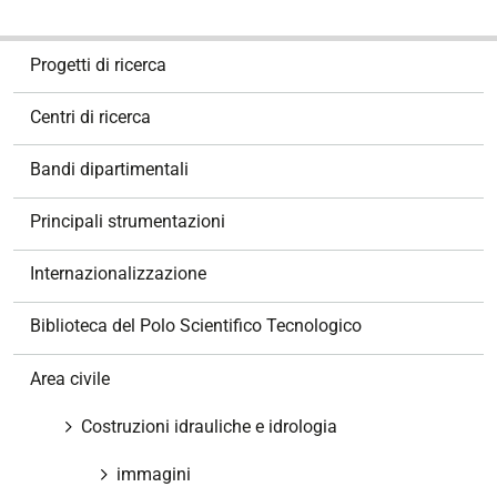
N
Progetti di ricerca
a
v
Centri di ricerca
i
g
Bandi dipartimentali
a
z
Principali strumentazioni
i
o
Internazionalizzazione
n
e
Biblioteca del Polo Scientifico Tecnologico
Area civile
Costruzioni idrauliche e idrologia
immagini