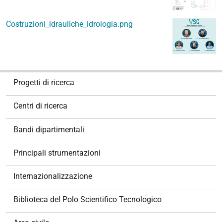
Costruzioni_idrauliche_idrologia.png
N
Progetti di ricerca
a
v
Centri di ricerca
i
g
Bandi dipartimentali
a
z
Principali strumentazioni
i
o
Internazionalizzazione
n
e
Biblioteca del Polo Scientifico Tecnologico