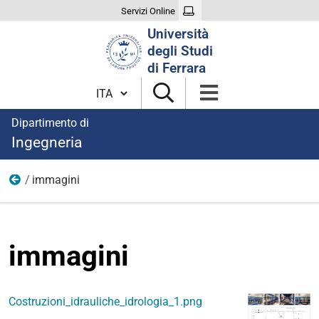
Servizi Online
Cerca
Università
nel
degli Studi
sito
di Ferrara
Cambia lingua
Dipartimento di
Ingegneria
immagini
Costruzioni idrauliche e idrologia
immagini
Costruzioni_idrauliche_idrologia_1.png