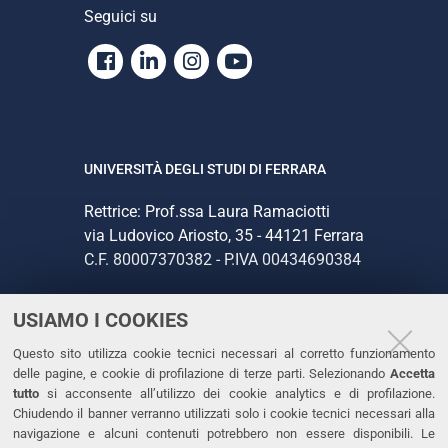
Seguici su
Facebook
Linkedin
Instagram
Youtube
UNIVERSITÀ DEGLI STUDI DI FERRARA
Rettrice: Prof.ssa Laura Ramaciotti
via Ludovico Ariosto, 35 - 44121 Ferrara
C.F. 80007370382 - P.IVA 00434690384
USIAMO I COOKIES
CONTATTI
Questo sito utilizza cookie tecnici necessari al corretto funzionamento
Tel. +39 0532 293111
delle pagine, e cookie di profilazione di terze parti. Selezionando
Accetta
Fax. +39 0532 293031
tutto
si acconsente all’utilizzo dei cookie analytics e di profilazione.
PEC
Chiudendo il banner verranno utilizzati solo i cookie tecnici necessari alla
navigazione e alcuni contenuti potrebbero non essere disponibili. Le