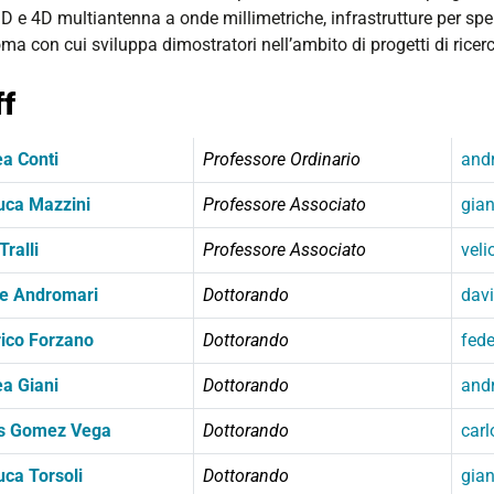
D e 4D multiantenna a onde millimetriche, infrastrutture per spe
a con cui sviluppa dimostratori nell’ambito di progetti di ricer
ff
a Conti
Professore Ordinario
andr
uca Mazzini
Professore Associato
gian
Tralli
Professore Associato
veli
e Andromari
Dottorando
davi
ico Forzano
Dottorando
fede
a Giani
Dottorando
andr
os Gomez Vega
Dottorando
car
uca Torsoli
Dottorando
gian