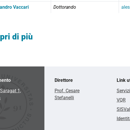
andro Vaccari
Dottorando
ales
pri di più
mento
Direttore
Link ut
Saragat 1,
Prof. Cesare
Serviz
a
Stefanelli
VQR
SISVa
Identit