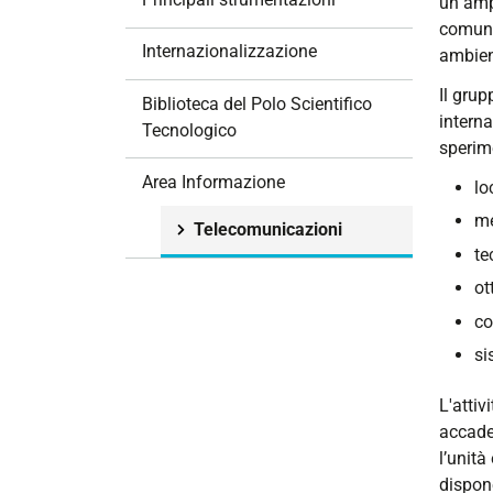
un ampi
i
comunic
o
Internazionalizzazione
ambient
n
Il grup
e
Biblioteca del Polo Scientifico
interna
Tecnologico
sperime
Area Informazione
lo
me
Telecomunicazioni
te
ot
co
si
L'attiv
accadem
l’unità
dispon