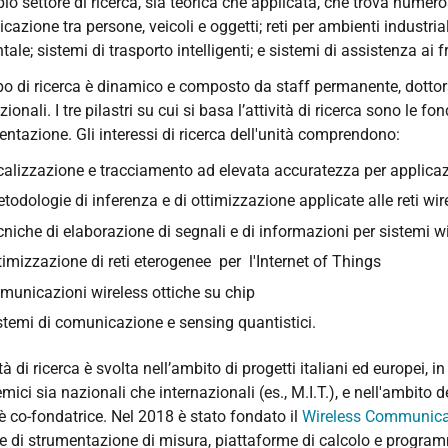
o settore di ricerca, sia teorica che applicata, che trova numeros
azione tra persone, veicoli e oggetti; reti per ambienti industrial
ale; sistemi di trasporto intelligenti; e sistemi di assistenza ai fr
po di ricerca è dinamico e composto da staff permanente, dottoran
zionali. I tre pilastri su cui si basa l’attività di ricerca sono le 
ntazione. Gli interessi di ricerca dell'unità comprendono:
calizzazione e tracciamento ad elevata accuratezza per applica
todologie di inferenza e di ottimizzazione applicate alle reti wir
cniche di elaborazione di segnali e di informazioni per sistemi w
timizzazione di reti eterogenee per l'Internet of Things
municazioni wireless ottiche su chip
stemi di comunicazione e sensing quantistici.
ità di ricerca è svolta nell’ambito di progetti italiani ed europei, 
ici sia nazionali che internazionali (es., M.I.T.), e nell'ambito 
 è co-fondatrice. Nel 2018 è stato fondato il
Wireless Communicat
e di strumentazione di misura, piattaforme di calcolo e programm