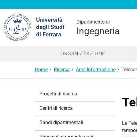
Cerca
Università
nel
Dipartimento di
degli Studi
sito
Ingegneria
di Ferrara
ORGANIZZAZIONE
Home
Ricerca
Area Informazione
Teleco
N
Progetti di ricerca
a
Te
v
Centri di ricerca
i
g
Bandi dipartimentali
Le Tele
a
tempora
z
Principali strumentazioni