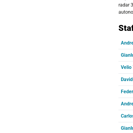
radar 3
autonom
Sta
Andre
Gianl
Velio 
David
Feder
Andre
Carl
Gianl