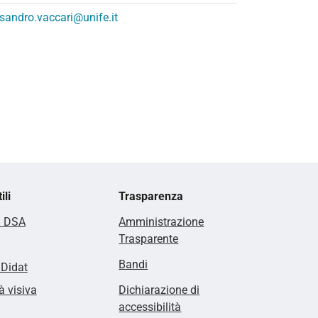
sandro.vaccari@unife.it
ili
Trasparenza
i DSA
Amministrazione
Trasparente
Bandi
lDidat
à visiva
Dichiarazione di
accessibilità