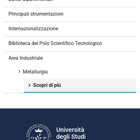
a
z
Principali strumentazioni
i
o
Internazionalizzazione
n
e
Biblioteca del Polo Scientifico Tecnologico
Area Industriale
Metallurgia
Scopri di più
Università
degli Studi