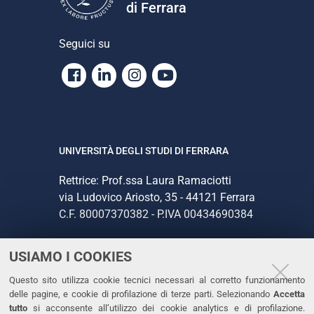
di Ferrara
Seguici su
Facebook
Linkedin
Instagram
Youtube
UNIVERSITÀ DEGLI STUDI DI FERRARA
Rettrice: Prof.ssa Laura Ramaciotti
via Ludovico Ariosto, 35 - 44121 Ferrara
C.F. 80007370382 - P.IVA 00434690384
USIAMO I COOKIES
CONTATTI
Questo sito utilizza cookie tecnici necessari al corretto funzionamento
Tel. +39 0532 293111
delle pagine, e cookie di profilazione di terze parti. Selezionando
Accetta
Fax. +39 0532 293031
tutto
si acconsente all’utilizzo dei cookie analytics e di profilazione.