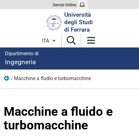
Servizi Online
Cerca
Università
nel
degli Studi
sito
di Ferrara
Cambia lingua
Dipartimento di
Ingegneria
Macchine a fludio e turbomacchine
Area Industriale
Macchine a fluido e
turbomacchine