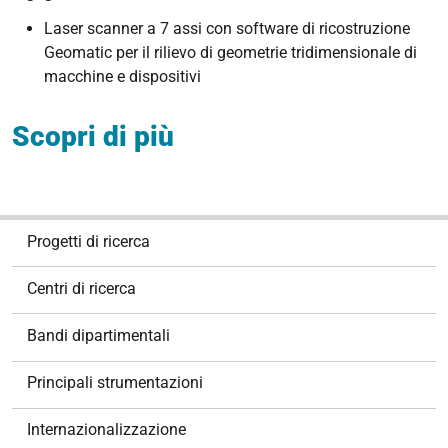
Laser scanner a 7 assi con software di ricostruzione
Geomatic per il rilievo di geometrie tridimensionale di
macchine e dispositivi
Scopri di più
N
Progetti di ricerca
a
v
Centri di ricerca
i
g
Bandi dipartimentali
a
z
Principali strumentazioni
i
o
Internazionalizzazione
n