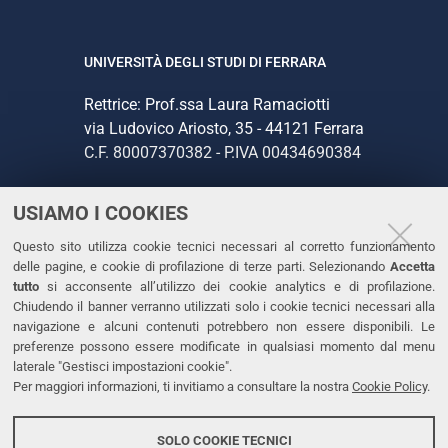
UNIVERSITÀ DEGLI STUDI DI FERRARA
Rettrice: Prof.ssa Laura Ramaciotti
via Ludovico Ariosto, 35 - 44121 Ferrara
C.F. 80007370382 - P.IVA 00434690384
USIAMO I COOKIES
CONTATTI
Questo sito utilizza cookie tecnici necessari al corretto funzionamento
Tel. +39 0532 293111
delle pagine, e cookie di profilazione di terze parti. Selezionando
Accetta
Fax. +39 0532 293031
tutto
si acconsente all’utilizzo dei cookie analytics e di profilazione.
PEC
Chiudendo il banner verranno utilizzati solo i cookie tecnici necessari alla
navigazione e alcuni contenuti potrebbero non essere disponibili. Le
preferenze possono essere modificate in qualsiasi momento dal menu
LINKS
laterale "Gestisci impostazioni cookie".
Per maggiori informazioni, ti invitiamo a consultare la nostra
Cookie Policy
.
Accessibilità
Dichiarazione di accessibilità
SOLO COOKIE TECNICI