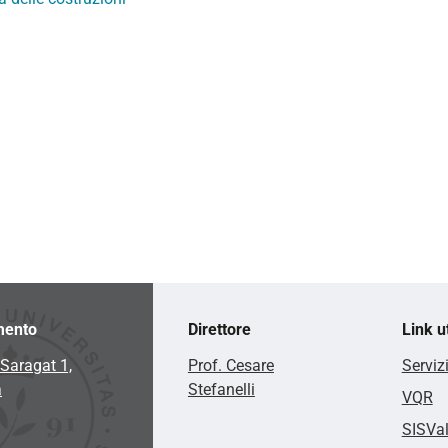
mento
Direttore
Link ut
Saragat 1,
Prof. Cesare
Serviz
a
Stefanelli
VQR
SISVa