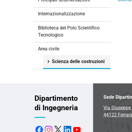
i
o
Internazionalizzazione
n
e
Biblioteca del Polo Scientifico
Tecnologico
Area civile
Scienza delle costruzioni
Dipartimento
Sede Diparti
di Ingegneria
Via Giuseppe 
44122 Ferrar