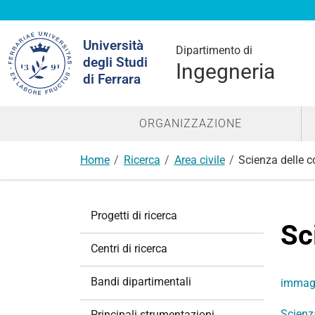
Cerca
Università
nel
Dipartimento di
degli Studi
sito
Ingegneria
di Ferrara
ORGANIZZAZIONE
Home
Ricerca
Area civile
Scienza delle c
N
Progetti di ricerca
a
Sc
v
Centri di ricerca
i
g
Bandi dipartimentali
immag
a
z
Scienza
Principali strumentazioni