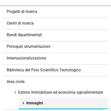
N
Progetti di ricerca
a
v
Centri di ricerca
i
g
Bandi dipartimentali
a
z
Principali strumentazioni
i
o
Internazionalizzazione
n
e
Biblioteca del Polo Scientifico Tecnologico
Area civile
Estimo immobiliare ed economia agroalimentare
immagini