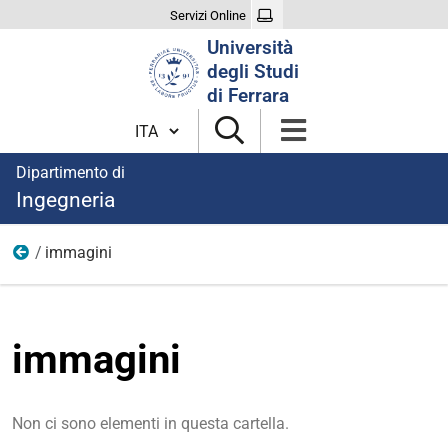
Servizi Online
Cerca
Università
nel
degli Studi
sito
di Ferrara
Cambia lingua
Dipartimento di
Ingegneria
immagini
Estimo immobiliare ed economia agroalimentare
immagini
Non ci sono elementi in questa cartella.