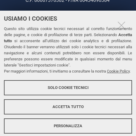
C.F. 80007370382 - P.IVA 00434690384
USIAMO I COOKIES
CONTATTI
Questo sito utilizza cookie tecnici necessari al corretto funzionamento
Tel. +39 0532 293111
delle pagine, e cookie di profilazione di terze parti. Selezionando
Accetta
Fax. +39 0532 293031
tutto
si acconsente all’utilizzo dei cookie analytics e di profilazione.
PEC
Chiudendo il banner verranno utilizzati solo i cookie tecnici necessari alla
navigazione e alcuni contenuti potrebbero non essere disponibili. Le
preferenze possono essere modificate in qualsiasi momento dal menu
LINKS
laterale "Gestisci impostazioni cookie".
Per maggiori informazioni, ti invitiamo a consultare la nostra
Cookie Policy
.
Accessibilità
Dichiarazione di accessibilità
SOLO COOKIE TECNICI
Protezione dati personali
Cookies
ACCETTA TUTTO
PERSONALIZZA
Copyright @ 2026, Università di Ferrara