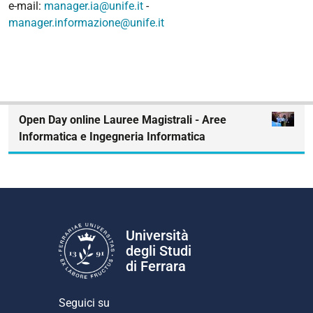
e-mail:
manager.ia@unife.it
-
manager.informazione@unife.it
N
Open Day online Lauree Magistrali - Aree
a
Informatica e Ingegneria Informatica
v
i
g
a
z
i
Università
o
degli Studi
n
di Ferrara
e
Seguici su