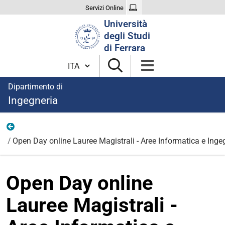
Servizi Online
Cerca
Università
nel
degli Studi
sito
di Ferrara
Cambia lingua
Dipartimento di
Ingegneria
notizie nascoste
Open Day online Lauree Magistrali - Aree Informatica e Inge
Open Day online
Lauree Magistrali -