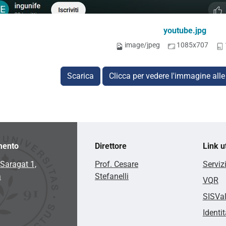
youtube.jpg
image/jpeg
1085x707
Scarica
Clicca per vedere l'immagine alle
mento
Direttore
Link ut
Saragat 1,
Prof. Cesare
Serviz
a
Stefanelli
VQR
SISVa
Identit