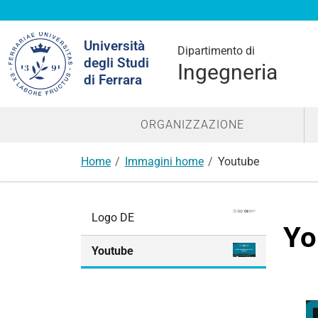
Cerca
Università
nel
Dipartimento di
degli Studi
sito
Ingegneria
di Ferrara
ORGANIZZAZIONE
Home
Immagini home
Youtube
N
Logo DE
a
Yo
v
Youtube
i
g
a
z