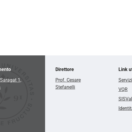
mento
Direttore
Link ut
Saragat 1,
Prof. Cesare
Serviz
a
Stefanelli
VQR
SISVa
Identit