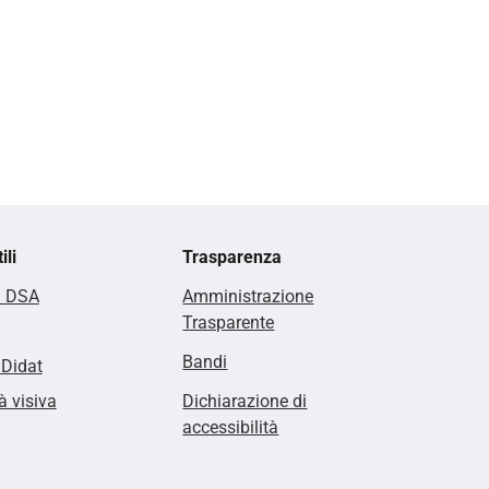
ili
Trasparenza
i DSA
Amministrazione
Trasparente
Bandi
lDidat
à visiva
Dichiarazione di
accessibilità