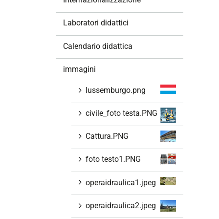
i
o
Laboratori didattici
n
e
Calendario didattica
immagini
lussemburgo.png
civile_foto testa.PNG
Cattura.PNG
foto testo1.PNG
operaidraulica1.jpeg
operaidraulica2.jpeg