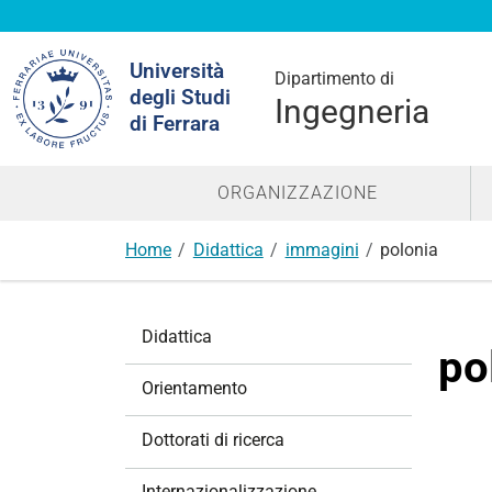
Cerca
Università
nel
Dipartimento di
degli Studi
sito
Ingegneria
di Ferrara
ORGANIZZAZIONE
Home
Didattica
immagini
polonia
N
Didattica
a
po
v
Orientamento
i
g
Dottorati di ricerca
a
z
Internazionalizzazione