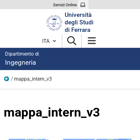
Servizi Online
Cerca
Università
nel
degli Studi
sito
di Ferrara
Cambia lingua
Dipartimento di
Ingegneria
mappa_intern_v3
immagini
mappa_intern_v3