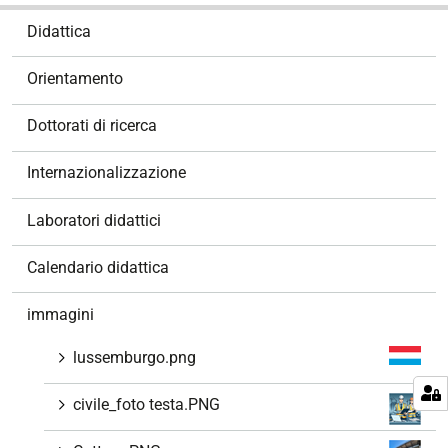
N
Didattica
a
v
Orientamento
i
g
Dottorati di ricerca
a
z
Internazionalizzazione
i
o
Laboratori didattici
n
e
Calendario didattica
immagini
lussemburgo.png
civile_foto testa.PNG