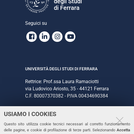
degli Studi
di Ferrara
Seguici su
Facebook
Linkedin
Instagram
Youtube
UNIVERSITÀ DEGLI STUDI DI FERRARA
Rettrice: Prof.ssa Laura Ramaciotti
via Ludovico Ariosto, 35 - 44121 Ferrara
C.F. 80007370382 - P.IVA 00434690384
USIAMO I COOKIES
CONTATTI
Questo sito utilizza cookie tecnici necessari al corretto funzionamento
Tel. +39 0532 293111
delle pagine, e cookie di profilazione di terze parti. Selezionando
Accetta
Fax. +39 0532 293031