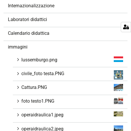
z
Internazionalizzazione
i
o
Laboratori didattici
n
e
Calendario didattica
immagini
lussemburgo.png
civile_foto testa.PNG
Cattura.PNG
foto testo1.PNG
operaidraulica1.jpeg
operaidraulica2.jpeg