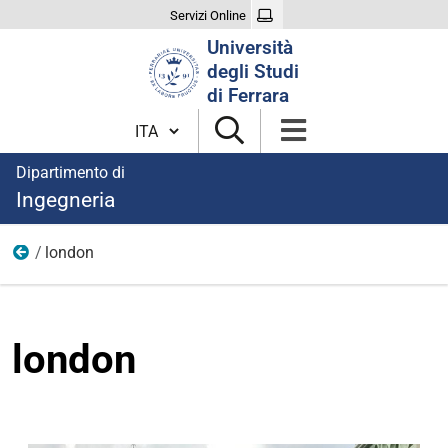
Servizi Online
Cerca
Università
nel
degli Studi
sito
di Ferrara
Cambia lingua
Dipartimento di
Ingegneria
london
immagini
london