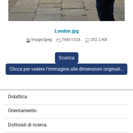
London.jpg
image/jpeg
768x1024
202.2 KB
Scarica
Clicca per vedere l'immagine alle dimensioni originali…
N
Didattica
a
v
Orientamento
i
g
Dottorati di ricerca
a