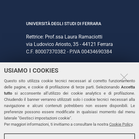
UNIVERSITÀ DEGLI STUDI DI FERRARA
Rettrice: Prof.ssa Laura Ramaciotti
via Ludovico Ariosto, 35 - 44121 Ferrara
C.F. 80007370382 - P.IVA 00434690384
USIAMO I COOKIES
CONTATTI
Questo sito utilizza cookie tecnici necessari al corretto funzionamento
Tel. +39 0532 293111
delle pagine, e cookie di profilazione di terze parti. Selezionando
Accetta
Fax. +39 0532 293031
tutto
si acconsente all’utilizzo dei cookie analytics e di profilazione.
PEC
Chiudendo il banner verranno utilizzati solo i cookie tecnici necessari alla
navigazione e alcuni contenuti potrebbero non essere disponibili. Le
preferenze possono essere modificate in qualsiasi momento dal menu
LINKS
laterale "Gestisci impostazioni cookie".
Per maggiori informazioni, ti invitiamo a consultare la nostra
Cookie Policy
.
Accessibilità