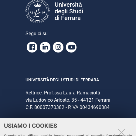
Università
degli Studi
di Ferrara
Seguici su
Facebook
Linkedin
Instagram
Youtube
UNIVERSITÀ DEGLI STUDI DI FERRARA
Rettrice: Prof.ssa Laura Ramaciotti
via Ludovico Ariosto, 35 - 44121 Ferrara
C.F. 80007370382 - P.IVA 00434690384
USIAMO I COOKIES
CONTATTI
Questo sito utilizza cookie tecnici necessari al corretto funzionamento