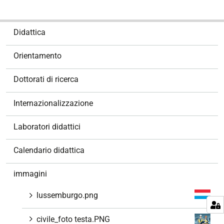
N
Didattica
a
v
Orientamento
i
g
Dottorati di ricerca
a
z
Internazionalizzazione
i
o
Laboratori didattici
n
e
Calendario didattica
immagini
lussemburgo.png
civile_foto testa.PNG