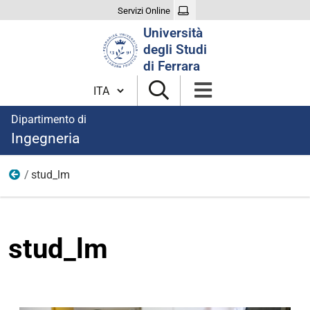
Servizi Online
Cerca
Università
nel
degli Studi
sito
di Ferrara
Cambia lingua
Dipartimento di
Ingegneria
stud_lm
immagini
stud_lm