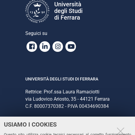
Università
degli Studi
di Ferrara
Seguici su
Facebook
Linkedin
Instagram
Youtube
UNIVERSITÀ DEGLI STUDI DI FERRARA
Rettrice: Prof.ssa Laura Ramaciotti
via Ludovico Ariosto, 35 - 44121 Ferrara
C.F. 80007370382 - P.IVA 00434690384
USIAMO I COOKIES
CONTATTI
Questo sito utilizza cookie tecnici necessari al corretto funzionamento