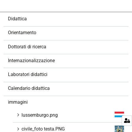
N
Didattica
a
v
Orientamento
i
g
Dottorati di ricerca
a
z
Internazionalizzazione
i
o
Laboratori didattici
n
e
Calendario didattica
immagini
lussemburgo.png
civile_foto testa.PNG