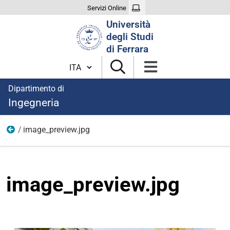
Servizi Online
Cerca
Università
nel
degli Studi
sito
di Ferrara
Cambia lingua
Dipartimento di
Ingegneria
image_preview.jpg
immagini
image_preview.jpg