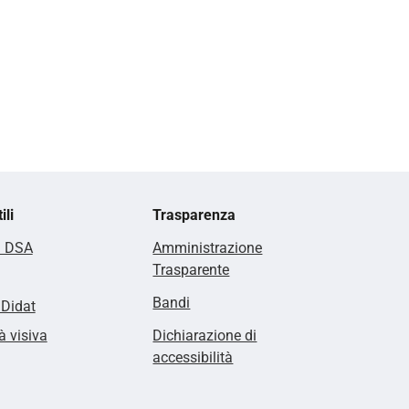
ili
Trasparenza
i DSA
Amministrazione
Trasparente
Bandi
lDidat
à visiva
Dichiarazione di
accessibilità