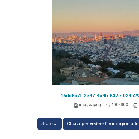
15dd6b7f-2e47-4a4b-837e-024b29
image/jpeg
400x300
Scarica
Clicca per vedere l'immagine alle