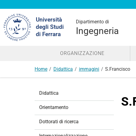
Cerca
Università
nel
Dipartimento di
degli Studi
sito
Ingegneria
di Ferrara
ORGANIZZAZIONE
Home
Didattica
immagini
S.Francisco
N
Didattica
a
S.
v
Orientamento
i
g
Dottorati di ricerca
a
z
Internazionalizzazione