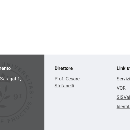
mento
Direttore
Link ut
Saragat 1,
Prof. Cesare
Serviz
a
Stefanelli
VQR
SISVa
Identit