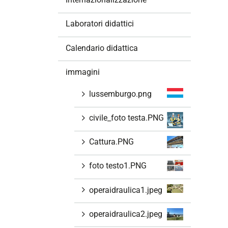
i
o
Laboratori didattici
n
e
Calendario didattica
immagini
lussemburgo.png
civile_foto testa.PNG
Cattura.PNG
foto testo1.PNG
operaidraulica1.jpeg
operaidraulica2.jpeg