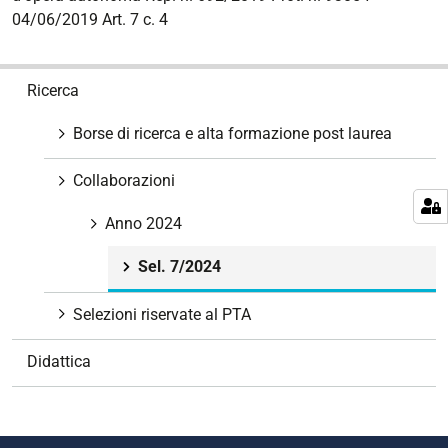
04/06/2019 Art. 7 c. 4
N
Ricerca
a
v
Borse di ricerca e alta formazione post laurea
i
g
Collaborazioni
a
z
Anno 2024
i
Sel. 7/2024
o
n
Selezioni riservate al PTA
e
Didattica