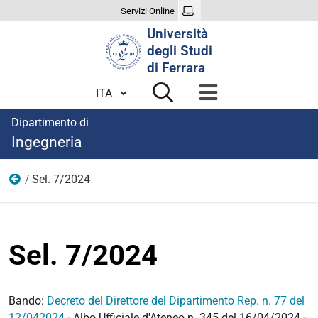
Servizi Online
Cerca
Università
nel
degli Studi
sito
di Ferrara
Cambia lingua
Dipartimento di
Ingegneria
Sel. 7/2024
Anno 2024
Sel. 7/2024
Bando:
Decreto del Direttore del Dipartimento Rep. n. 77 del
12/042024
- Albo Ufficiale d'Ateneo n. 345 del 16/04/2024 -