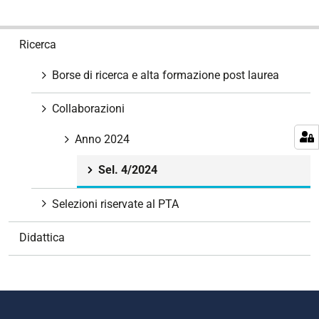
N
Ricerca
a
v
Borse di ricerca e alta formazione post laurea
i
g
Collaborazioni
a
z
Anno 2024
i
Sel. 4/2024
o
n
Selezioni riservate al PTA
e
Didattica