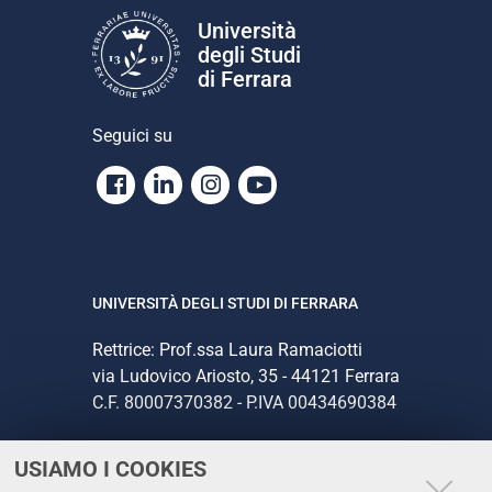
Università
degli Studi
di Ferrara
Seguici su
Facebook
Linkedin
Instagram
Youtube
UNIVERSITÀ DEGLI STUDI DI FERRARA
Rettrice: Prof.ssa Laura Ramaciotti
via Ludovico Ariosto, 35 - 44121 Ferrara
C.F. 80007370382 - P.IVA 00434690384
USIAMO I COOKIES
CONTATTI