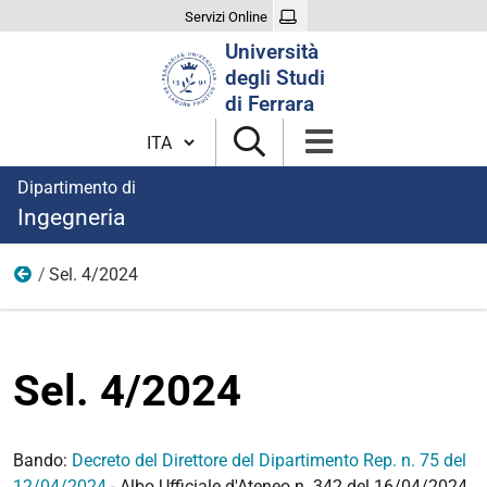
Servizi Online
Cerca
Università
nel
degli Studi
sito
di Ferrara
Cambia lingua
Dipartimento di
Ingegneria
Sel. 4/2024
Anno 2024
Sel. 4/2024
Bando:
Decreto del Direttore del Dipartimento Rep. n. 75 del
12/04/2024
- Albo Ufficiale d'Ateneo n. 342 del 16/04/2024