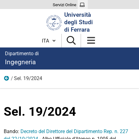
Servizi Online
Cerca
Università
nel
degli Studi
sito
di Ferrara
Cambia lingua
Dipartimento di
Ingegneria
Sel. 19/2024
Anno 2024
Sel. 19/2024
Bando:
Decreto del Direttore del Dipartimento Rep. n. 227
del 22/10/2024
- Albo Ufficiale d'Ateneo n. 1005 del