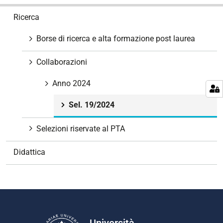
N
Ricerca
a
v
Borse di ricerca e alta formazione post laurea
i
g
Collaborazioni
a
z
Anno 2024
i
Sel. 19/2024
o
n
Selezioni riservate al PTA
e
Didattica
Università