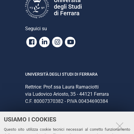
degli Studi
di Ferrara
Seguici su
Facebook
Linkedin
Instagram
Youtube
UNIVERSITÀ DEGLI STUDI DI FERRARA
Rettrice: Prof.ssa Laura Ramaciotti
via Ludovico Ariosto, 35 - 44121 Ferrara
C.F. 80007370382 - P.IVA 00434690384
USIAMO I COOKIES
CONTATTI
Questo sito utilizza cookie tecnici necessari al corretto funzionamento
Tel. +39 0532 293111