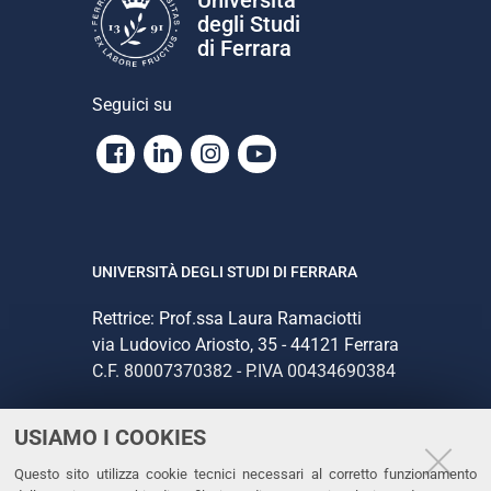
degli Studi
di Ferrara
Seguici su
Facebook
Linkedin
Instagram
Youtube
UNIVERSITÀ DEGLI STUDI DI FERRARA
Rettrice: Prof.ssa Laura Ramaciotti
via Ludovico Ariosto, 35 - 44121 Ferrara
C.F. 80007370382 - P.IVA 00434690384
USIAMO I COOKIES
CONTATTI
Questo sito utilizza cookie tecnici necessari al corretto funzionamento
Tel. +39 0532 293111