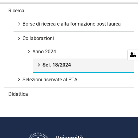
N
Ricerca
a
v
Borse di ricerca e alta formazione post laurea
i
g
Collaborazioni
a
z
Anno 2024
i
Sel. 18/2024
o
n
Selezioni riservate al PTA
e
Didattica
Università