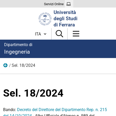
Servizi Online
Cerca
Università
nel
degli Studi
sito
di Ferrara
Cambia lingua
Dipartimento di
Ingegneria
Sel. 18/2024
Anno 2024
Sel. 18/2024
Bando:
Decreto del Direttore del Dipartimento Rep. n. 215
del 14/10/2024
- Albo Ufficiale d'Ateneo n. 989 del