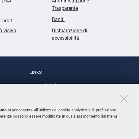
i DSA
Amministrazione
Trasparente
Bandi
lDidat
à visiva
Dichiarazione di
accessibilità
LINKS
Accessibilità
1
Dichiarazione di accessibilità
Protezione dati personali
utto
si acconsente all’utilizzo dei cookie analytics e di profilazione.
Cookies
 preferenze possono essere modificate in qualsiasi momento dal menu