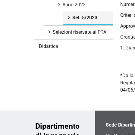
Numero
i
Anno 2023
o
Criteri
Sel. 5/2023
n
Approv
e
Selezioni riservate al PTA
Gradua
Didattica
1. Gian
*Dalla 
Regola
04/06/
Dipartimento
Sede Diparti