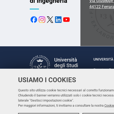
di Ingegneria
Via Giuseppe 
44122 Ferrar
Università
UNIVERSITÀ 
degli Studi
Rettrice: P
di Ferrara
via Ludovic
USIAMO I COOKIES
C.F. 80007
Seguici su
Questo sito utilizza cookie tecnici necessari al corretto funzionam
Facebook
Linkedin
Instagram
Youtube
Chiudendo il banner verranno utilizzati solo i cookie tecnici nece
laterale "Gestisci impostazioni cookie".
Per maggiori informazioni, ti invitiamo a consultare la nostra
Cookie