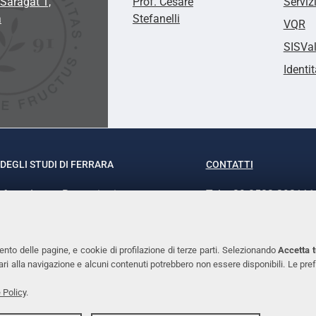
Saragat 1,
Prof. Cesare
Serviz
a
Stefanelli
VQR
SISVa
Identit
DEGLI STUDI DI FERRARA
CONTATTI
rof.ssa Laura Ramaciotti
Tel. +39 0532 293111
o Ariosto, 35 - 44121 Ferrara
Fax. +39 0532 29303
370382 - P.IVA 00434690384
PEC
ento delle pagine, e cookie di profilazione di terze parti. Selezionando
Accetta t
ssari alla navigazione e alcuni contenuti potrebbero non essere disponibili. Le
 Policy
.