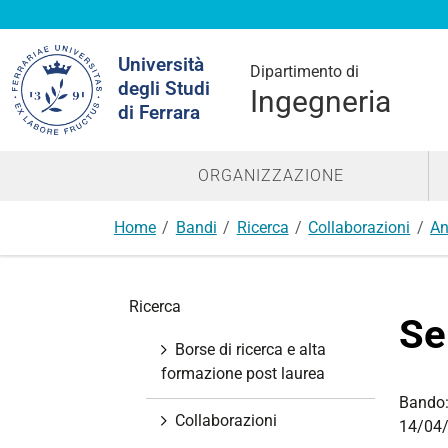
Cerca
Università
nel
Dipartimento di
degli Studi
sito
Ingegneria
di Ferrara
ORGANIZZAZIONE
Home
Bandi
Ricerca
Collaborazioni
An
N
Ricerca
a
Se
v
Borse di ricerca e alta
i
formazione post laurea
g
Bando
a
Collaborazioni
14/04/
z