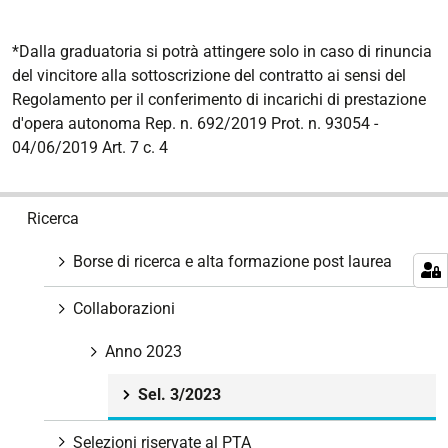
*Dalla graduatoria si potrà attingere solo in caso di rinuncia
del vincitore alla sottoscrizione del contratto ai sensi del
Regolamento per il conferimento di incarichi di prestazione
d'opera autonoma Rep. n. 692/2019 Prot. n. 93054 -
04/06/2019 Art. 7 c. 4
N
Ricerca
a
v
Borse di ricerca e alta formazione post laurea
i
g
Collaborazioni
a
z
Anno 2023
i
Sel. 3/2023
o
n
Selezioni riservate al PTA
e