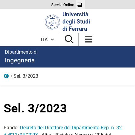
Servizi Online
Cerca
Università
nel
degli Studi
sito
di Ferrara
Cambia lingua
Dipartimento di
Ingegneria
Sel. 3/2023
Anno 2023
Sel. 3/2023
Bando:
Decreto del Direttore del Dipartimento Rep. n. 32
dell'11/04/2023
- Albo Ufficiale d'Ateneo n. 295 del