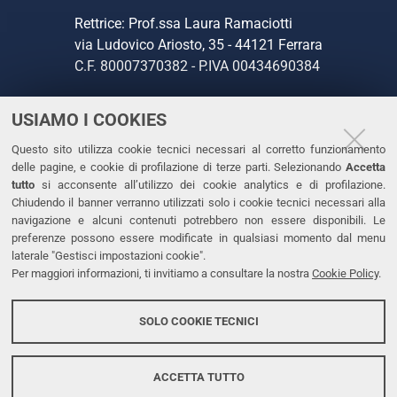
Rettrice: Prof.ssa Laura Ramaciotti
via Ludovico Ariosto, 35 - 44121 Ferrara
C.F. 80007370382 - P.IVA 00434690384
USIAMO I COOKIES
CONTATTI
Questo sito utilizza cookie tecnici necessari al corretto funzionamento
Tel. +39 0532 293111
delle pagine, e cookie di profilazione di terze parti. Selezionando
Accetta
Fax. +39 0532 293031
tutto
si acconsente all’utilizzo dei cookie analytics e di profilazione.
PEC
Chiudendo il banner verranno utilizzati solo i cookie tecnici necessari alla
navigazione e alcuni contenuti potrebbero non essere disponibili. Le
preferenze possono essere modificate in qualsiasi momento dal menu
LINKS
laterale "Gestisci impostazioni cookie".
Per maggiori informazioni, ti invitiamo a consultare la nostra
Cookie Policy
.
Accessibilità
Dichiarazione di accessibilità
SOLO COOKIE TECNICI
Protezione dati personali
Cookies
ACCETTA TUTTO