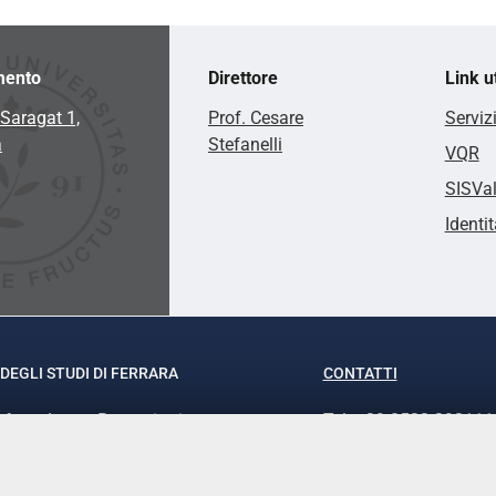
mento
Direttore
Link ut
Saragat 1,
Prof. Cesare
Serviz
a
Stefanelli
VQR
SISVa
Identit
DEGLI STUDI DI FERRARA
CONTATTI
rof.ssa Laura Ramaciotti
Tel. +39 0532 293111
o Ariosto, 35 - 44121 Ferrara
Fax. +39 0532 29303
370382 - P.IVA 00434690384
PEC