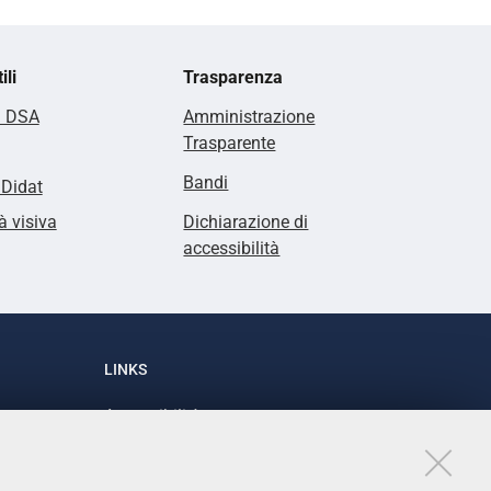
ili
Trasparenza
i DSA
Amministrazione
Trasparente
Bandi
lDidat
à visiva
Dichiarazione di
accessibilità
LINKS
Accessibilità
1
Dichiarazione di accessibilità
Protezione dati personali