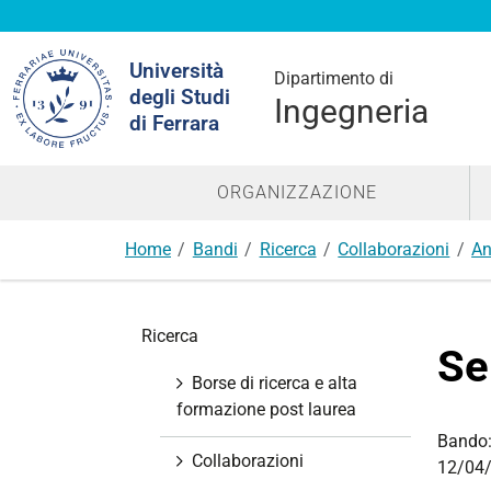
Cerca
Università
nel
Dipartimento di
degli Studi
sito
Ingegneria
di Ferrara
ORGANIZZAZIONE
Home
Bandi
Ricerca
Collaborazioni
An
N
Ricerca
a
Se
v
Borse di ricerca e alta
i
formazione post laurea
g
Bando
a
Collaborazioni
12/04/
z