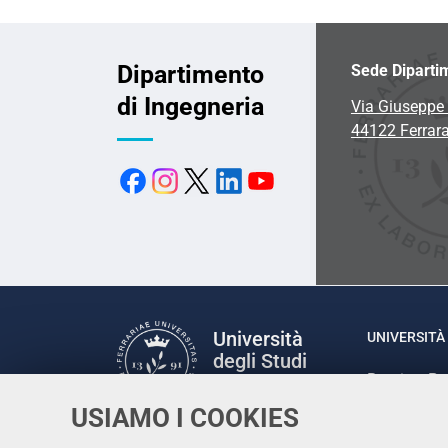
Dipartimento
Sede Diparti
di Ingegneria
Via Giuseppe 
44122 Ferrar
Università
UNIVERSITÀ 
degli Studi
Rettrice: P
di Ferrara
via Ludovic
USIAMO I COOKIES
C.F. 80007
Seguici su