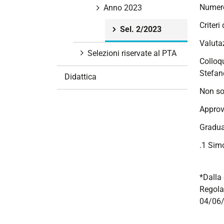
Numero
i
Anno 2023
o
Criteri
Sel. 2/2023
n
Valutaz
e
Selezioni riservate al PTA
Colloqu
Stefane
Didattica
Non so
Approv
Gradua
.1 Simo
*Dalla 
Regola
04/06/