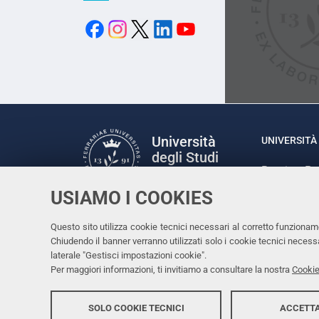
Università
UNIVERSITÀ 
degli Studi
Rettrice: P
di Ferrara
via Ludovic
USIAMO I COOKIES
C.F. 80007
Seguici su
Questo sito utilizza cookie tecnici necessari al corretto funzionam
Facebook
Linkedin
Instagram
Youtube
Chiudendo il banner verranno utilizzati solo i cookie tecnici nece
laterale "Gestisci impostazioni cookie".
Per maggiori informazioni, ti invitiamo a consultare la nostra
Cookie
SOLO COOKIE TECNICI
ACCETTA
Copyright @ 2026, Università di Ferrara