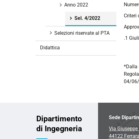
Numero
i
Anno 2022
o
Criteri
Sel. 4/2022
n
Approv
e
Selezioni riservate al PTA
.1 Giul
Didattica
*Dalla 
Regola
04/06/
Dipartimento
Sede Diparti
di Ingegneria
Via Giuseppe 
44122 Ferrar