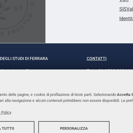
SISVa
Identit
DEGLI STUDI DI FERRARA
CONTATTI
rof.ssa Laura Ramaciotti
Tel. +39 0532 293111
o Ariosto, 35 - 44121 Ferrara
Fax. +39 0532 29303
370382 - P.IVA 00434690384
PEC
ento delle pagine, e cookie di profilazione di terze parti. Selezionando
Accetta t
ssari alla navigazione e alcuni contenuti potrebbero non essere disponibili. Le
 Policy
.
 TUTTO
PERSONALIZZA