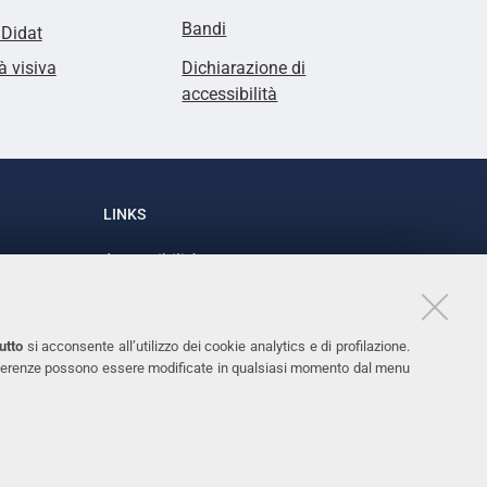
Bandi
lDidat
à visiva
Dichiarazione di
accessibilità
LINKS
Accessibilità
1
Dichiarazione di accessibilità
Protezione dati personali
utto
si acconsente all’utilizzo dei cookie analytics e di profilazione.
Cookies
 preferenze possono essere modificate in qualsiasi momento dal menu