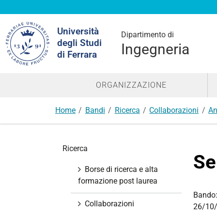
Cerca
Università
nel
Dipartimento di
degli Studi
sito
Ingegneria
di Ferrara
ORGANIZZAZIONE
Home
Bandi
Ricerca
Collaborazioni
An
N
Ricerca
a
Se
v
Borse di ricerca e alta
i
formazione post laurea
g
Bando
a
Collaborazioni
26/10/
z