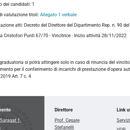
 dei candidati: 1
 di valutazione titoli:
Allegato 1 verbale
azione atti: Decreto del Direttore del Dipartimento Rep. n. 90 d
ia Cristofori Punti 67/70 - Vincitrice - Inizio attività 28/11/2022
graduatoria si potrà attingere solo in caso di rinuncia del vincito
mento per il conferimento di incarichi di prestazione d'opera a
2019 Art. 7 c. 4
mento
Direttore
Link ut
Saragat 1,
Prof. Cesare
Serviz
a
Stefanelli
VQR