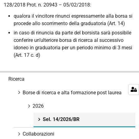
128/2018 Prot. n. 20943 – 05/02/2018:
qualora il vincitore rinunci espressamente alla borsa si
procede allo scorrimento della graduatoria (Art. 14)
in caso di rinuncia da parte del borsista sarà possibile
conferire un’ulteriore borsa di ricerca al successivo
idoneo in graduatoria per un periodo minimo di 3 mesi
(Art. 17 c. d)
N
Ricerca
a
v
Borse di ricerca e alta formazione post laurea
i
g
2026
a
Sel. 14/2026/BR
z
i
Collaborazioni
o