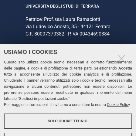
UNIVERSITÀ DEGLI STUDI DI FERRARA
Rettrice: Prof.ssa Laura Ramaciotti
via Ludovico Ariosto, 35 - 44121 Ferrara
C.F. 80007370382 - P.IVA 00434690384
USIAMO I COOKIES
CONTATTI
Questo sito utilizza cookie tecnici necessari al corretto funzionamento
Tel. +39 0532 293111
delle pagine, e cookie di profilazione di terze parti. Selezionando
Accetta
Fax. +39 0532 293031
tutto
si acconsente all’utilizzo dei cookie analytics e di profilazione.
PEC
Chiudendo il banner verranno utilizzati solo i cookie tecnici necessari alla
navigazione e alcuni contenuti potrebbero non essere disponibili. Le
preferenze possono essere modificate in qualsiasi momento dal menu
LINKS
laterale "Gestisci impostazioni cookie".
Per maggiori informazioni, ti invitiamo a consultare la nostra
Cookie Policy
.
Accessibilità
Dichiarazione di accessibilità
SOLO COOKIE TECNICI
Protezione dati personali