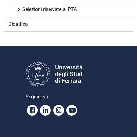
n
Selezioni riservate al PTA
e
Didattica
Università
degli Studi
di Ferrara
Seguici su
Facebook
Linkedin
Instagram
Youtube