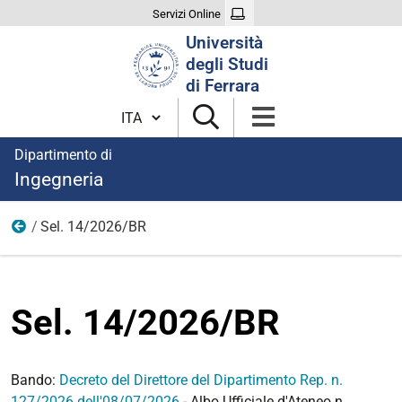
Servizi Online
Cerca
Università
nel
degli Studi
sito
di Ferrara
Cambia lingua
Dipartimento di
Ingegneria
Sel. 14/2026/BR
2026
Sel. 14/2026/BR
Bando:
Decreto del Direttore del Dipartimento Rep. n.
127/2026
dell'08/07/2026
- Albo Ufficiale d'Ateneo n.