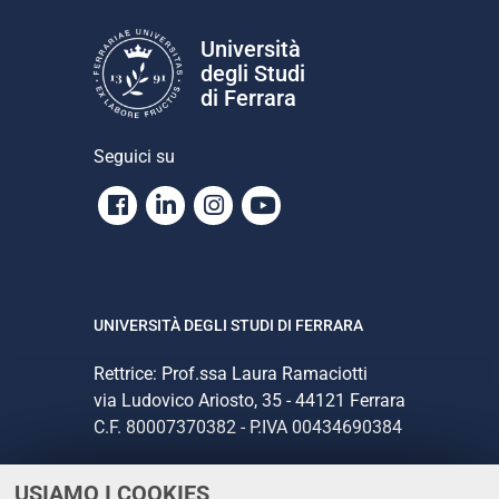
Università
degli Studi
di Ferrara
Seguici su
Facebook
Linkedin
Instagram
Youtube
UNIVERSITÀ DEGLI STUDI DI FERRARA
Rettrice: Prof.ssa Laura Ramaciotti
via Ludovico Ariosto, 35 - 44121 Ferrara
C.F. 80007370382 - P.IVA 00434690384
USIAMO I COOKIES
CONTATTI