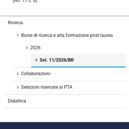
(Art. 17 c. d)
N
Ricerca
a
v
Borse di ricerca e alta formazione post laurea
i
g
2026
a
Sel. 11/2026/BR
z
i
Collaborazioni
o
n
Selezioni riservate al PTA
e
Didattica