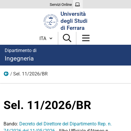
Servizi Online
Cerca
Università
nel
degli Studi
sito
di Ferrara
Cambia lingua
Dipartimento di
Ingegneria
Sel. 11/2026/BR
2026
Sel. 11/2026/BR
Bando:
Decreto del Direttore del Dipartimento Rep. n.
74/2026
del 11/05/2026
- Albo Ufficiale d'Ateneo n.