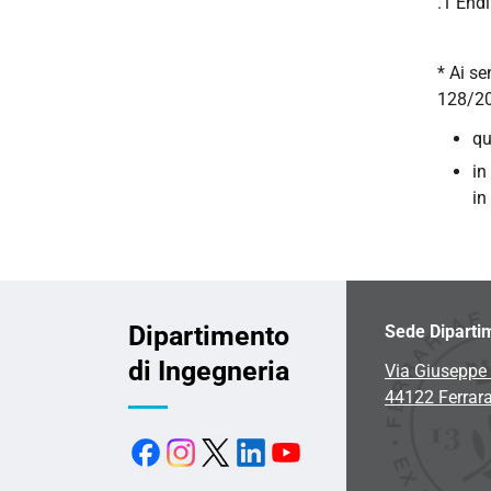
.1 Endi
* Ai se
128/20
qu
in
in
Dipartimento
Sede Diparti
di Ingegneria
Via Giuseppe 
44122 Ferrar