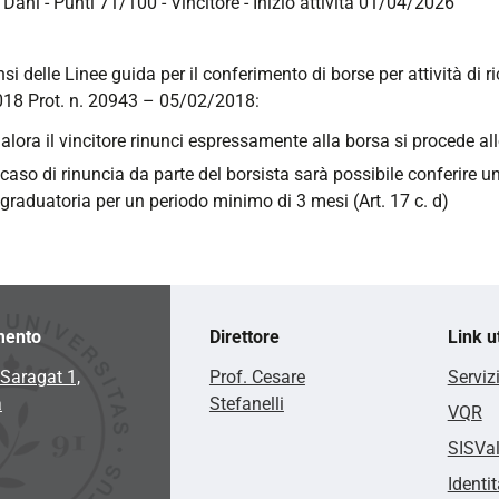
 Dani - Punti 71/100 - Vincitore - Inizio attività 01/04/2026
nsi delle Linee guida per il conferimento di borse per attività di 
18 Prot. n. 20943 – 05/02/2018:
alora il vincitore rinunci espressamente alla borsa si procede al
 caso di rinuncia da parte del borsista sarà possibile conferire u
 graduatoria per un periodo minimo di 3 mesi (Art. 17 c. d)
mento
Direttore
Link ut
Saragat 1,
Prof. Cesare
Serviz
a
Stefanelli
VQR
SISVa
Identit