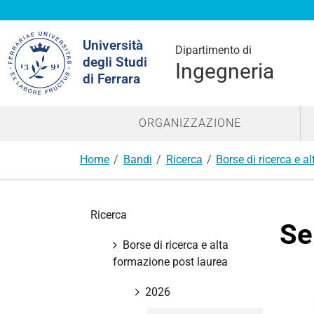
Cerca
Università
nel
Dipartimento di
degli Studi
sito
Ingegneria
di Ferrara
ORGANIZZAZIONE
Home
Bandi
Ricerca
Borse di ricerca e a
N
Ricerca
a
Se
v
Borse di ricerca e alta
i
formazione post laurea
g
a
2026
z