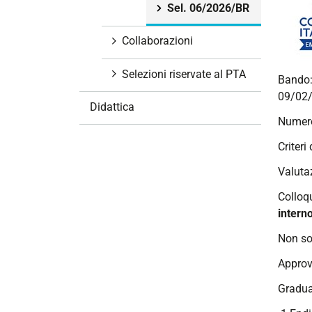
Sel. 06/2026/BR
i
o
Collaborazioni
n
e
Selezioni riservate al PTA
Bando
09/02/
Didattica
Numero
Criteri
Valutaz
Colloq
interno
Non so
Approv
Gradua