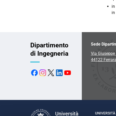
in
in
Dipartimento
Sede Diparti
di Ingegneria
Via Giuseppe 
44122 Ferrar
Università
UNIVERSITÀ 