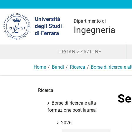
Cerca
Università
nel
Dipartimento di
degli Studi
sito
Ingegneria
di Ferrara
ORGANIZZAZIONE
Home
Bandi
Ricerca
Borse di ricerca e a
N
Ricerca
a
Se
v
Borse di ricerca e alta
i
formazione post laurea
g
a
2026
z