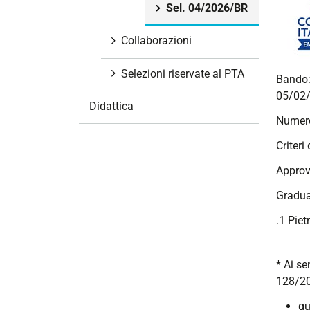
Sel. 04/2026/BR
i
o
Collaborazioni
n
e
Selezioni riservate al PTA
Bando
05/02/
Didattica
Numero
Criteri
Approv
Gradua
.1 Piet
* Ai se
128/20
qu