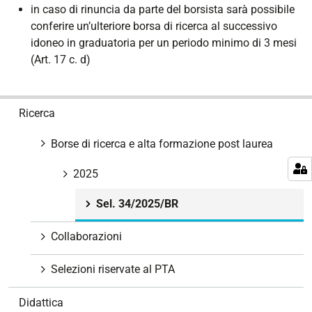
in caso di rinuncia da parte del borsista sarà possibile
conferire un’ulteriore borsa di ricerca al successivo
idoneo in graduatoria per un periodo minimo di 3 mesi
(Art. 17 c. d)
N
Ricerca
a
v
Borse di ricerca e alta formazione post laurea
i
g
2025
a
Sel. 34/2025/BR
z
i
Collaborazioni
o
n
Selezioni riservate al PTA
e
Didattica