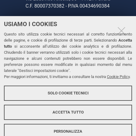
C.F. 80007370382 - P.IVA 00434690384
USIAMO I COOKIES
CONTATTI
Questo sito utilizza cookie tecnici necessari al corretto funzionamento
Tel. +39 0532 293111
delle pagine, e cookie di profilazione di terze parti. Selezionando
Accetta
Fax. +39 0532 293031
tutto
si acconsente all’utilizzo dei cookie analytics e di profilazione.
PEC
Chiudendo il banner verranno utilizzati solo i cookie tecnici necessari alla
navigazione e alcuni contenuti potrebbero non essere disponibili. Le
preferenze possono essere modificate in qualsiasi momento dal menu
LINKS
laterale "Gestisci impostazioni cookie".
Per maggiori informazioni, ti invitiamo a consultare la nostra
Cookie Policy
.
Accessibilità
Dichiarazione di accessibilità
SOLO COOKIE TECNICI
Protezione dati personali
Cookies
ACCETTA TUTTO
PERSONALIZZA
Copyright @ 2026, Università di Ferrara