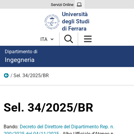
Servizi Online
Cerca
Università
nel
degli Studi
sito
di Ferrara
Cambia lingua
Dipartimento di
Ingegneria
Sel. 34/2025/BR
2025
Sel. 34/2025/BR
Bando:
Decreto del Direttore del Dipartimento Rep. n.
200/2025 del 04/11/2025
- Albo Ufficiale d'Ateneo n.