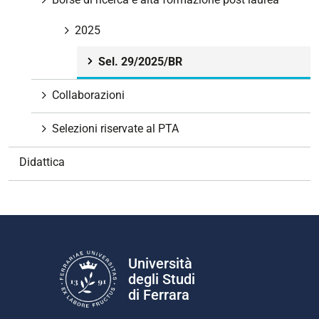
i
g
2025
a
Sel. 29/2025/BR
z
i
Collaborazioni
o
n
Selezioni riservate al PTA
e
Didattica
Università
degli Studi
di Ferrara