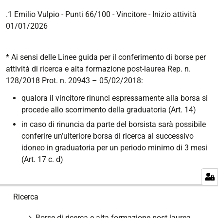
.1 Emilio Vulpio - Punti 66/100 - Vincitore
- Inizio attività
01/01/2026
* Ai sensi delle Linee guida per il conferimento di borse per
attività di ricerca e alta formazione post-laurea Rep. n.
128/2018 Prot. n. 20943 – 05/02/2018:
qualora il vincitore rinunci espressamente alla borsa si
procede allo scorrimento della graduatoria (Art. 14)
in caso di rinuncia da parte del borsista sarà possibile
conferire un’ulteriore borsa di ricerca al successivo
idoneo in graduatoria per un periodo minimo di 3 mesi
(Art. 17 c. d)
N
Ricerca
a
v
Borse di ricerca e alta formazione post laurea