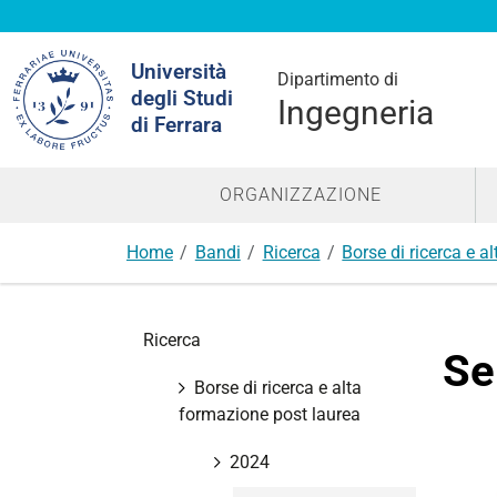
Cerca
Università
nel
Dipartimento di
degli Studi
sito
Ingegneria
di Ferrara
ORGANIZZAZIONE
Home
Bandi
Ricerca
Borse di ricerca e a
N
Ricerca
a
Se
v
Borse di ricerca e alta
i
formazione post laurea
g
a
2024
z