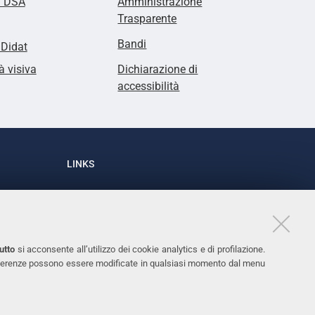
i DSA
Amministrazione
Trasparente
Bandi
lDidat
à visiva
Dichiarazione di
accessibilità
LINKS
Accessibilità
1
Dichiarazione di accessibilità
Protezione dati personali
utto
si acconsente all’utilizzo dei cookie analytics e di profilazione.
Cookies
 preferenze possono essere modificate in qualsiasi momento dal menu