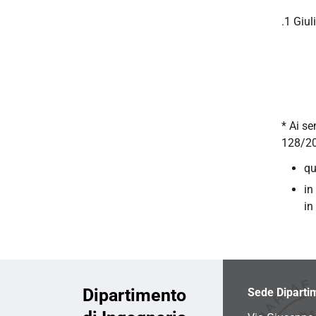
.1 Giul
* Ai se
128/20
qu
in
in
Dipartimento
Sede Diparti