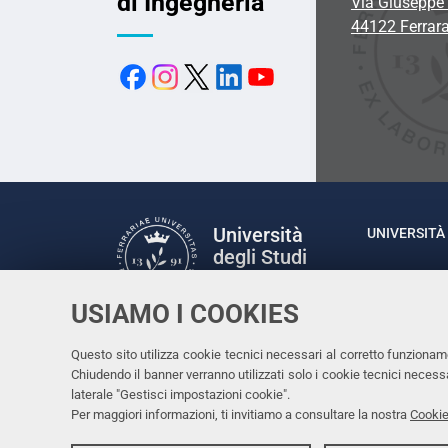
di Ingegneria
Via Giuseppe 
44122 Ferrar
Università
UNIVERSITÀ 
degli Studi
Rettrice: P
di Ferrara
via Ludovic
USIAMO I COOKIES
C.F. 80007
Seguici su
Questo sito utilizza cookie tecnici necessari al corretto funzionam
Facebook
Linkedin
Instagram
Youtube
Chiudendo il banner verranno utilizzati solo i cookie tecnici nece
laterale "Gestisci impostazioni cookie".
Per maggiori informazioni, ti invitiamo a consultare la nostra
Cookie