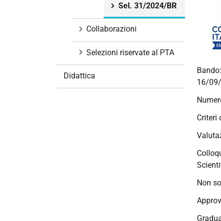
Sel. 31/2024/BR
i
o
Collaborazioni
n
e
Selezioni riservate al PTA
Bando
Didattica
16/09/
Numero
Criteri 
Valutaz
Colloqu
Scienti
Non so
Approv
Gradua