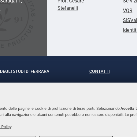
Saragat 1,
Prof. Cesare
Serviz
a
Stefanelli
VQR
SISVa
Identit
DEGLI STUDI DI FERRARA
CONTATTI
rof.ssa Laura Ramaciotti
Tel. +39 0532 293111
o Ariosto, 35 - 44121 Ferrara
Fax. +39 0532 29303
370382 - P.IVA 00434690384
PEC
ento delle pagine, e cookie di profilazione di terze parti. Selezionando
Accetta t
ssari alla navigazione e alcuni contenuti potrebbero non essere disponibili. Le
 Policy
.