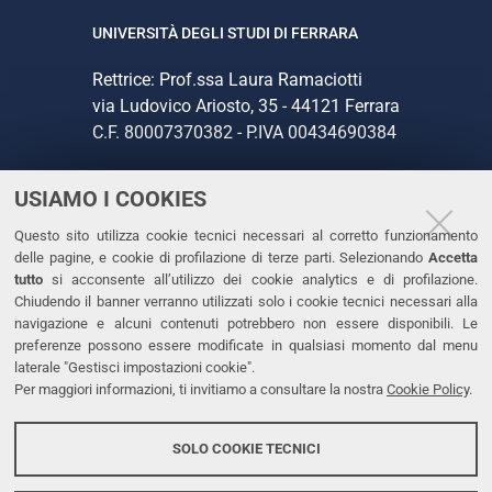
UNIVERSITÀ DEGLI STUDI DI FERRARA
Rettrice: Prof.ssa Laura Ramaciotti
via Ludovico Ariosto, 35 - 44121 Ferrara
C.F. 80007370382 - P.IVA 00434690384
USIAMO I COOKIES
CONTATTI
Questo sito utilizza cookie tecnici necessari al corretto funzionamento
Tel. +39 0532 293111
delle pagine, e cookie di profilazione di terze parti. Selezionando
Accetta
Fax. +39 0532 293031
tutto
si acconsente all’utilizzo dei cookie analytics e di profilazione.
PEC
Chiudendo il banner verranno utilizzati solo i cookie tecnici necessari alla
navigazione e alcuni contenuti potrebbero non essere disponibili. Le
preferenze possono essere modificate in qualsiasi momento dal menu
LINKS
laterale "Gestisci impostazioni cookie".
Per maggiori informazioni, ti invitiamo a consultare la nostra
Cookie Policy
.
Accessibilità
Dichiarazione di accessibilità
SOLO COOKIE TECNICI
Protezione dati personali