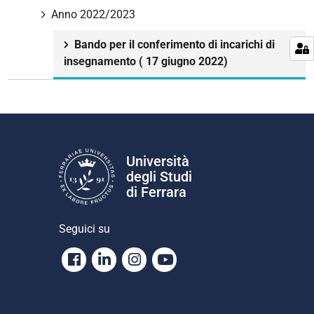
g
Anno 2022/2023
a
z
Bando per il conferimento di incarichi di
i
insegnamento ( 17 giugno 2022)
o
n
e
Università
degli Studi
di Ferrara
Seguici su
Facebook
Linkedin
Instagram
Youtube